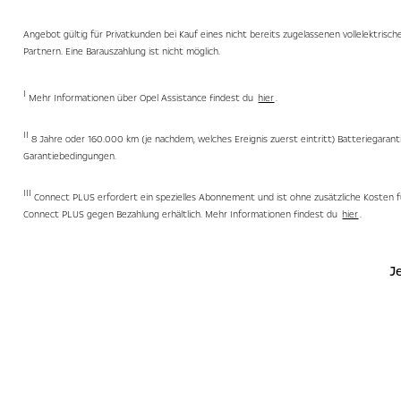
Angebot gültig für Privatkunden bei Kauf eines nicht bereits zugelassenen vollelektris
Partnern. Eine Barauszahlung ist nicht möglich.
I
Mehr Informationen über Opel Assistance findest du
hier
.
II
8 Jahre oder 160.000 km (je nachdem, welches Ereignis zuerst eintritt) Batteriegara
Garantiebedingungen.
III
Connect PLUS erfordert ein spezielles Abonnement und ist ohne zusätzliche Kosten fü
Connect PLUS gegen Bezahlung erhältlich. Mehr Informationen findest du
hier
.
J