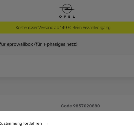
Kostenloser Versand ab 149 €. Beim Bezahlvorgang.
ür eprowallbox (für 1-phasiges netz)
Code
9857020880
POWERM
Zustimmung fortfahren →