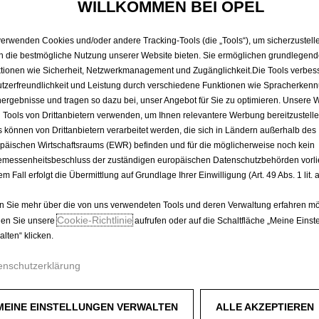
EPROWAL
WILLKOMMEN BEI OPEL
verwenden Cookies und/oder andere Tracking-Tools (die „Tools“), um sicherzustelle
PHASIGES
n die bestmögliche Nutzung unserer Website bieten. Sie ermöglichen grundlegen
tionen wie Sicherheit, Netzwerkmanagement und Zugänglichkeit.Die Tools verbes
tzerfreundlichkeit und Leistung durch verschiedene Funktionen wie Spracherken
ergebnisse und tragen so dazu bei, unser Angebot für Sie zu optimieren. Unsere 
108,00 €
 Tools von Drittanbietern verwenden, um Ihnen relevantere Werbung bereitzustelle
s können von Drittanbietern verarbeitet werden, die sich in Ländern außerhalb des
P
päischen Wirtschaftsraums (EWR) befinden und für die möglicherweise noch kein
r
-
+
messenheitsbeschluss der zuständigen europäischen Datenschutzbehörden vorlie
i
em Fall erfolgt die Übermittlung auf Grundlage Ihrer Einwilligung (Art. 49 Abs. 1 lit
Q
c
u
e
 Sie mehr über die von uns verwendeten Tools und deren Verwaltung erfahren mö
a
Cookie‑Richtlinie
en Sie unsere
aufrufen oder auf die Schaltfläche „Meine Einst
i
Lieferungdatum:
13/08
n
alten“ klicken.
s
Jetzt kaufen, später zahlen
t
1
enschutzerklärung
i
0
t
8
y
MEINE EINSTELLUNGEN VERWALTEN
,
ALLE AKZEPTIEREN