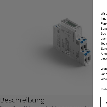
Wir 
Ihne
Funk
Benu
Such
auch
Tool
Euro
Ange
dies
Wenn
könn
verw
Dat
Beschreibung