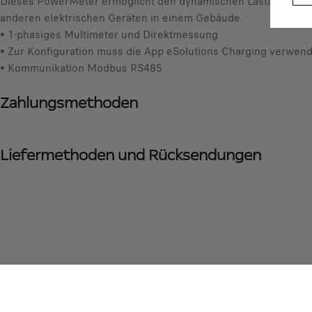
Dieses PowerMeter ermöglicht den dynamischen Lastausgleich i
anderen elektrischen Geräten in einem Gebäude.
• 1-phasiges Multimeter und Direktmessung
• Zur Konfiguration muss die App eSolutions Charging verwend
• Kommunikation Modbus RS485
Zahlungsmethoden
Liefermethoden und Rücksendungen