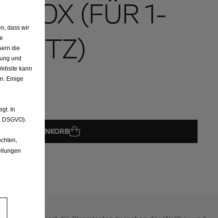
LBOX (FÜR 1-
n, dass wir
 NETZ)
de
sern die
nung und
Website kann
n. Einige
gt. In
. a DSGVO).
IN DEN WARENKORB
chten,
ellungen