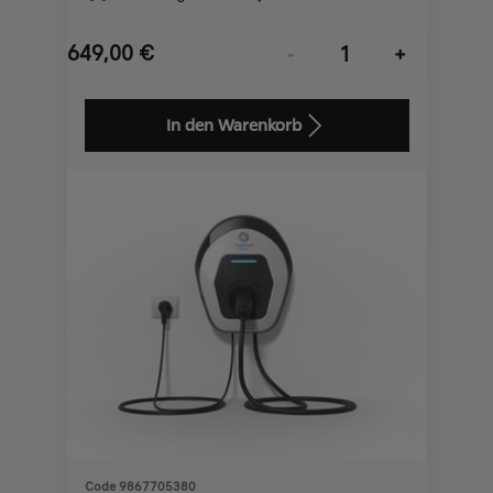
649,00
€
-
+
Price
Quantity
is
updated
In den Warenkorb
649,00
to:
€
1
Code 9867705380