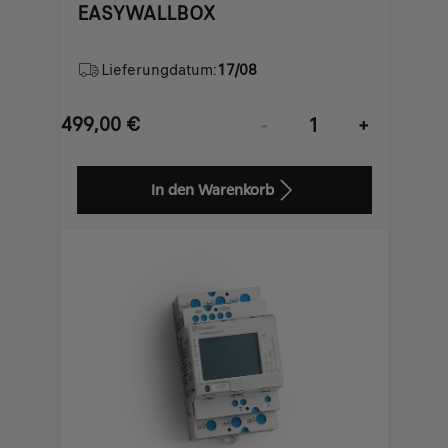
EASYWALLBOX
Lieferungdatum:
17/08
499,00
€
-
+
Price
Quantity
is
updated
In den Warenkorb
499,00
to:
€
1