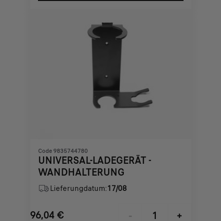
€
1
Code 9835744780
UNIVERSAL-LADEGERÄT -
WANDHALTERUNG
Lieferungdatum:
17/08
96,04
€
-
+