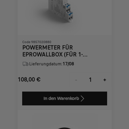
Code 9857020880
POWERMETER FÜR
EPROWALLBOX (FÜR 1-
PHASIGES NETZ)
Lieferungdatum:
17/08
108,00
€
-
+
Price
Quantity
is
updated
In den Warenkorb
108,00
to:
€
1