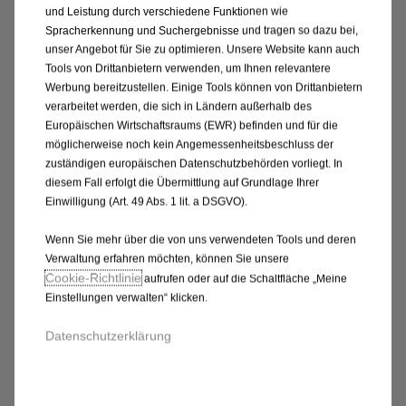
€
1
und Leistung durch verschiedene Funktionen wie
Spracherkennung und Suchergebnisse und tragen so dazu bei,
unser Angebot für Sie zu optimieren. Unsere Website kann auch
Tools von Drittanbietern verwenden, um Ihnen relevantere
Werbung bereitzustellen. Einige Tools können von Drittanbietern
verarbeitet werden, die sich in Ländern außerhalb des
Europäischen Wirtschaftsraums (EWR) befinden und für die
möglicherweise noch kein Angemessenheitsbeschluss der
zuständigen europäischen Datenschutzbehörden vorliegt. In
diesem Fall erfolgt die Übermittlung auf Grundlage Ihrer
Einwilligung (Art. 49 Abs. 1 lit. a DSGVO).
Wenn Sie mehr über die von uns verwendeten Tools und deren
Verwaltung erfahren möchten, können Sie unsere
Code 1671163180
Cookie‑Richtlinie
aufrufen oder auf die Schaltfläche „Meine
LADESTATION - SATZ
Einstellungen verwalten“ klicken.
SCHLÜSSEL
Datenschutzerklärung
Lieferungdatum:
17/08
37,20
€
-
+