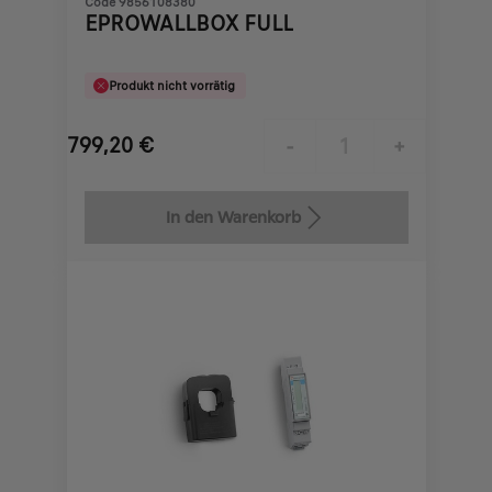
Code 9856108380
EPROWALLBOX FULL
Produkt nicht vorrätig
799,20
€
-
+
Price
Quantity
is
updated
In den Warenkorb
799,20
to:
€
1