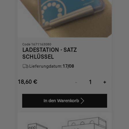
Code 1671163080
LADESTATION - SATZ
SCHLÜSSEL
Lieferungdatum:
17/08
18,60
€
-
+
Price
Quantity
is
updated
In den Warenkorb
18,60
to:
€
1