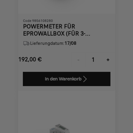
Code 9856108280
POWERMETER FÜR
EPROWALLBOX (FÜR 3-
PHASIGES NETZ)
Lieferungdatum:
17/08
192,00
€
-
+
Price
Quantity
is
updated
In den Warenkorb
192,00
to:
€
1