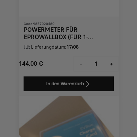
Code 9857020480
POWERMETER FÜR
EPROWALLBOX (FÜR 1-
PHASIGES NETZ)
Lieferungdatum:
17/08
144,00
€
-
+
Price
Quantity
is
updated
In den Warenkorb
144,00
to:
€
1