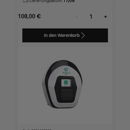
Lieferungdatum:
17/08
108,00
€
-
+
Price
Quantity
is
updated
In den Warenkorb
108,00
to:
€
1