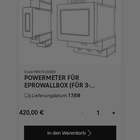
Code 9857020680
POWERMETER FÜR
EPROWALLBOX (FÜR 3-
PHASIGES NETZ)
Lieferungdatum:
17/08
420,00
€
-
+
Price
Quantity
is
updated
In den Warenkorb
420,00
to: