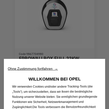
Code 9867704980
EPROWALLBOX FULL 22KW
Ohne Zustimmung fortfahren →
Lieferungdatum:
17/08
WILLKOMMEN BEI OPEL
799,00
€
-
+
Wir verwenden Cookies und/oder andere Tracking-Tools (die
„Tools“), um sicherzustellen, dass wir Ihnen die bestmögliche
Price
Quantity
Nutzung unserer Website bieten. Sie ermöglichen grundlegende
is
updated
In den Warenkorb
Funktionen wie Sicherheit, Netzwerkmanagement und
799,00
to:
Zugänglichkeit.Die Tools verbessern die Benutzerfreundlichkeit