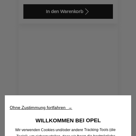
Price
Quantity
is
updated
In den Warenkorb
649,08
to:
€
1
Ohne Zustimmung fortfahren →
Code 1676030480
RÜCKENLEHNENSCHUTZVORRI
WILLKOMMEN BEI OPEL
CHTUNG
Wir verwenden Cookies und/oder andere Tracking-Tools (die
Lieferungdatum:
14/08