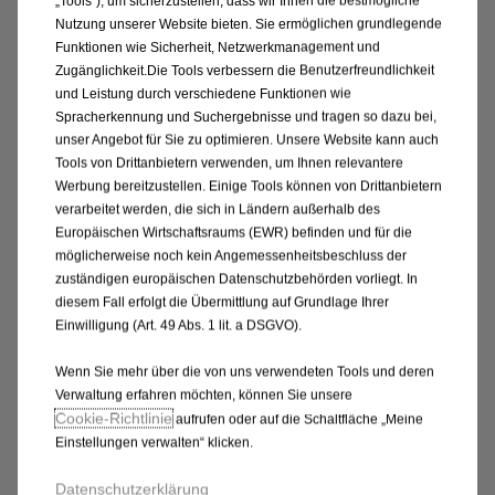
„Tools“), um sicherzustellen, dass wir Ihnen die bestmögliche
Nutzung unserer Website bieten. Sie ermöglichen grundlegende
17,03
€
Funktionen wie Sicherheit, Netzwerkmanagement und
-
+
Zugänglichkeit.Die Tools verbessern die Benutzerfreundlichkeit
Price
Quantity
und Leistung durch verschiedene Funktionen wie
Spracherkennung und Suchergebnisse und tragen so dazu bei,
is
updated
In den Warenkorb
unser Angebot für Sie zu optimieren. Unsere Website kann auch
17,03
to:
Tools von Drittanbietern verwenden, um Ihnen relevantere
€
1
Werbung bereitzustellen. Einige Tools können von Drittanbietern
verarbeitet werden, die sich in Ländern außerhalb des
Europäischen Wirtschaftsraums (EWR) befinden und für die
möglicherweise noch kein Angemessenheitsbeschluss der
zuständigen europäischen Datenschutzbehörden vorliegt. In
diesem Fall erfolgt die Übermittlung auf Grundlage Ihrer
Einwilligung (Art. 49 Abs. 1 lit. a DSGVO).
Wenn Sie mehr über die von uns verwendeten Tools und deren
Verwaltung erfahren möchten, können Sie unsere
Cookie‑Richtlinie
aufrufen oder auf die Schaltfläche „Meine
Einstellungen verwalten“ klicken.
Code 1643741980
Datenschutzerklärung