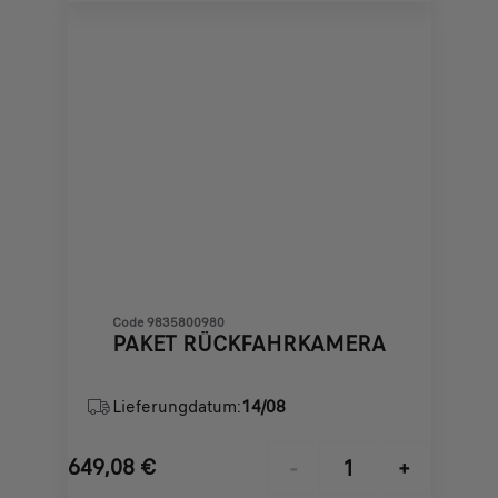
€
1
Code 9835800980
PAKET RÜCKFAHRKAMERA
Lieferungdatum:
14/08
649,08
€
-
+