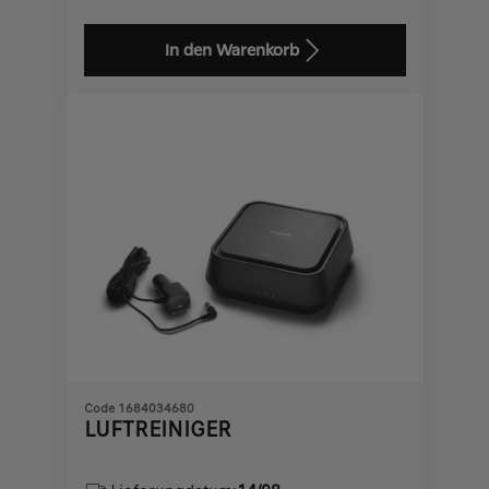
Price
Quantity
is
updated
In den Warenkorb
78,40
to:
€
1
Code 1684034680
LUFTREINIGER