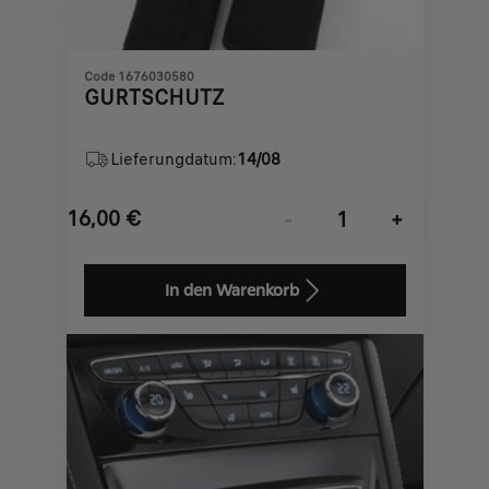
Code 1676030580
GURTSCHUTZ
Lieferungdatum:
14/08
16,00
€
-
+
Price
Quantity
is
updated
In den Warenkorb
16,00
to:
€
1