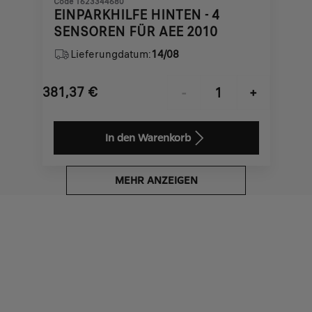
Code 1623344680
EINPARKHILFE HINTEN - 4
SENSOREN FÜR AEE 2010
Lieferungdatum:
14/08
381,37
€
-
+
Price
Quantity
is
updated
In den Warenkorb
381,37
to:
€
1
MEHR ANZEIGEN