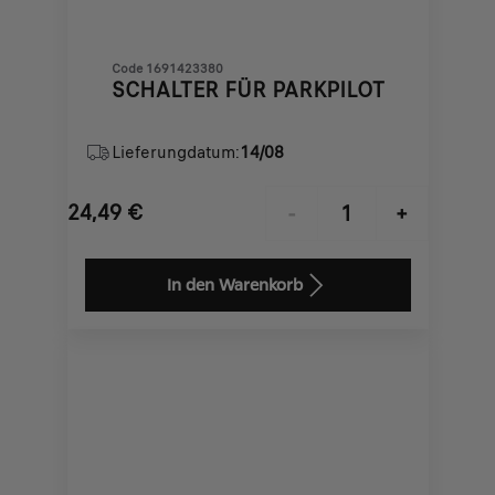
Code 1691423380
SCHALTER FÜR PARKPILOT
Lieferungdatum:
14/08
24,49
€
-
+
Price
Quantity
is
updated
In den Warenkorb
24,49
to:
€
1