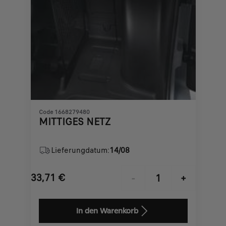
Code 1668279480
MITTIGES NETZ
Lieferungdatum:
14/08
33,71
€
-
+
Price
Quantity
is
updated
In den Warenkorb
33,71
to: