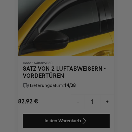
Code 1648389080
SATZ VON 2 LUFTABWEISERN -
VORDERTÜREN
Lieferungdatum:
14/08
82,92
€
-
+
Price
Quantity
is
updated
In den Warenkorb
82,92
to: