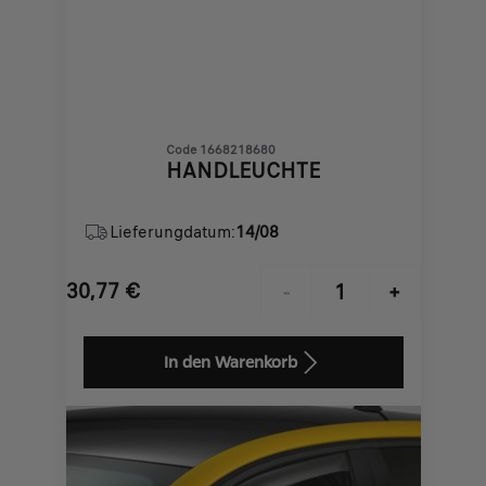
Code 1668218680
HANDLEUCHTE
Lieferungdatum:
14/08
30,77
€
-
+
Price
Quantity
is
updated
In den Warenkorb
30,77
to:
€
1