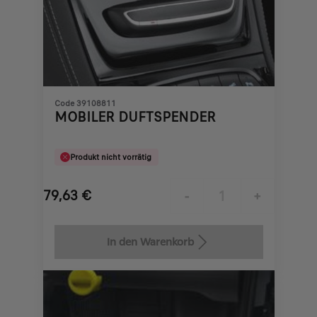
Code 39108811
MOBILER DUFTSPENDER
Produkt nicht vorrätig
79,63
€
-
+
Price
Quantity
is
updated
In den Warenkorb
79,63
to:
€
1