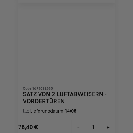
€
1
Code 1693692580
SATZ VON 2 LUFTABWEISERN -
VORDERTÜREN
Lieferungdatum:
14/08
78,40
€
-
+