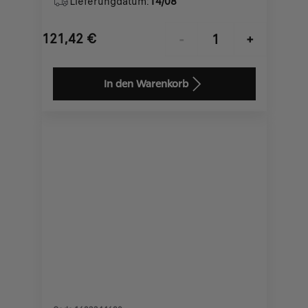
Lieferungdatum:
14/08
121,42
€
-
+
Price
Quantity
is
updated
In den Warenkorb
121,42
to:
€
1