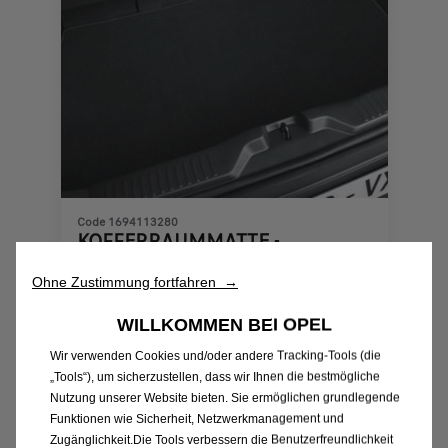
Code 1694113280
KOFFERRAUMMATTE -
BODENMATTE AUS
Ohne Zustimmung fortfahren →
NADELFLIES-QUALITÄT
Beim Händler kaufen
WILLKOMMEN BEI OPEL
51,94
€
-
+
Wir verwenden Cookies und/oder andere Tracking-Tools (die
„Tools“), um sicherzustellen, dass wir Ihnen die bestmögliche
Price
Quantity
Nutzung unserer Website bieten. Sie ermöglichen grundlegende
is
updated
In den Warenkorb
Funktionen wie Sicherheit, Netzwerkmanagement und
51,94
to:
Zugänglichkeit.Die Tools verbessern die Benutzerfreundlichkeit