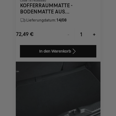
Code 1614086680
KOFFERRAUMMATTE -
BODENMATTE AUS
NADELFLIES-QUALITÄT
Lieferungdatum:
14/08
72,49
€
-
+
Price
Quantity
is
updated
In den Warenkorb
72,49
to:
€
1