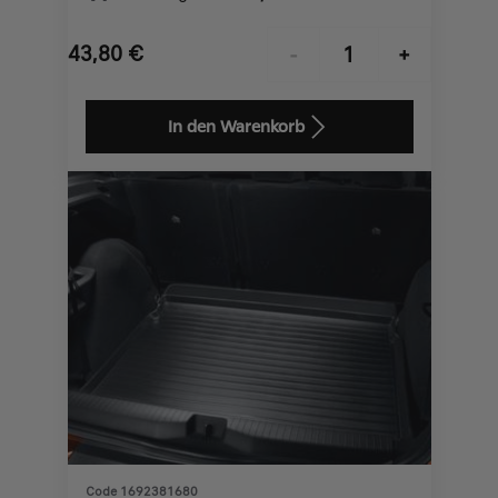
43,80
€
-
+
Price
Quantity
is
updated
In den Warenkorb
43,80
to:
€
1
Code 1692381680