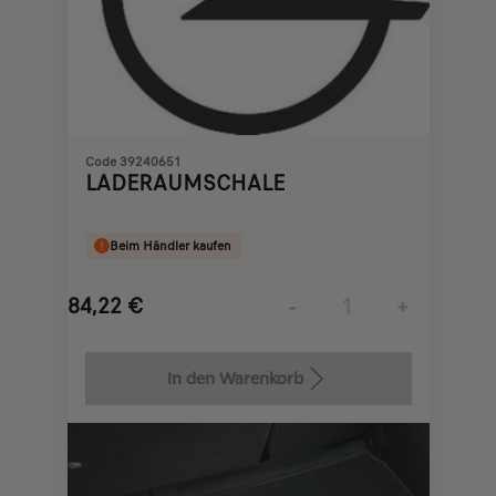
Code 39240651
LADERAUMSCHALE
Beim Händler kaufen
84,22
€
-
+
Price
Quantity
is
updated
In den Warenkorb
84,22
to:
€
1