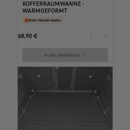
KOFFERRAUMWANNE -
WARMGEFORMT
Beim Händler kaufen
68,90
€
-
+
Price
Quantity
is
updated
In den Warenkorb
68,90
to:
€
1