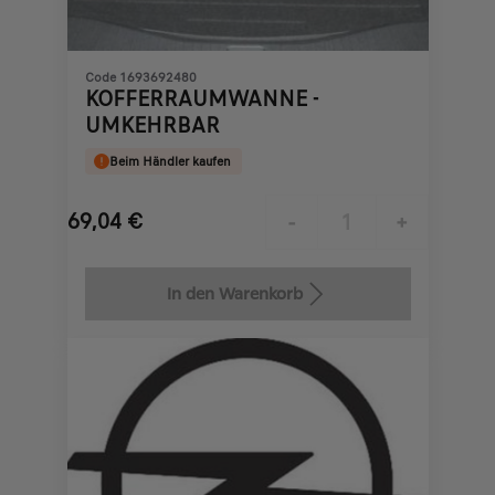
Code 1693692480
KOFFERRAUMWANNE -
UMKEHRBAR
Beim Händler kaufen
69,04
€
-
+
Price
Quantity
is
updated
In den Warenkorb
69,04
to:
€
1