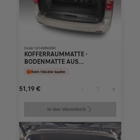
Code 1614086580
KOFFERRAUMMATTE -
BODENMATTE AUS
NADELFLIES-QUALITÄT
Beim Händler kaufen
51,19
€
-
+
Price
Quantity
is
updated
In den Warenkorb
51,19
to:
€
1