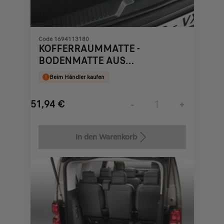
Code 1694113180
KOFFERRAUMMATTE -
BODENMATTE AUS
NADELFLIES-QUALITÄT
Beim Händler kaufen
51,94
€
-
+
Price
Quantity
is
updated
In den Warenkorb
51,94
to:
€
1