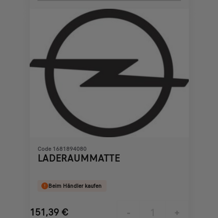
€
1
Code 1681894080
LADERAUMMATTE
Beim Händler kaufen
151,39
€
-
+