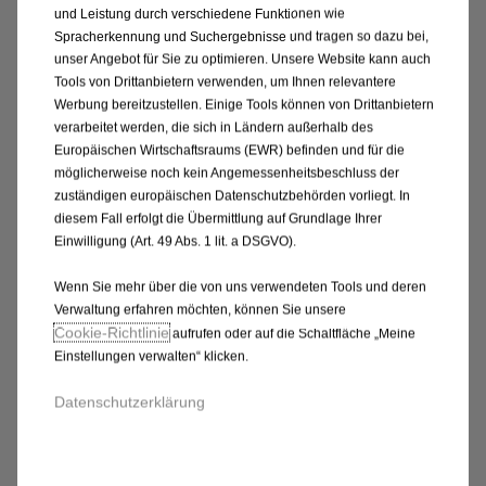
€
1
und Leistung durch verschiedene Funktionen wie
Spracherkennung und Suchergebnisse und tragen so dazu bei,
unser Angebot für Sie zu optimieren. Unsere Website kann auch
Tools von Drittanbietern verwenden, um Ihnen relevantere
Werbung bereitzustellen. Einige Tools können von Drittanbietern
verarbeitet werden, die sich in Ländern außerhalb des
Europäischen Wirtschaftsraums (EWR) befinden und für die
möglicherweise noch kein Angemessenheitsbeschluss der
zuständigen europäischen Datenschutzbehörden vorliegt. In
diesem Fall erfolgt die Übermittlung auf Grundlage Ihrer
Einwilligung (Art. 49 Abs. 1 lit. a DSGVO).
Wenn Sie mehr über die von uns verwendeten Tools und deren
Verwaltung erfahren möchten, können Sie unsere
Code 1692381780
Cookie‑Richtlinie
aufrufen oder auf die Schaltfläche „Meine
KOFFERRAUMWANNE -
Einstellungen verwalten“ klicken.
THERMOGEFORMT FLEXIBEL
Datenschutzerklärung
Beim Händler kaufen
47,70
€
-
+