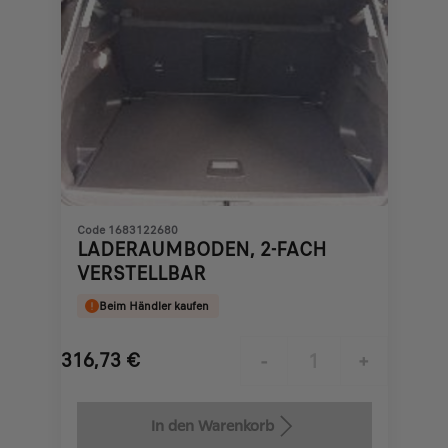
Code 1683122680
LADERAUMBODEN, 2-FACH
VERSTELLBAR
Beim Händler kaufen
316,73
€
-
+
Price
Quantity
is
updated
In den Warenkorb
316,73
to: