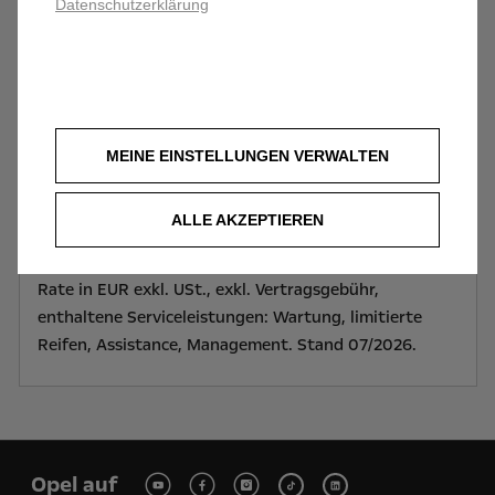
Datenschutzerklärung
Rechtliche Hinweise
(2) Full-Service Rate monatlich EUR 509 exkl. Ust-.
Anzahlung EUR 0,00, Kalkulationsbasisdauer 36
MEINE EINSTELLUNGEN VERWALTEN
Monate, jährliche KM Leistung 10.000km.
Freibleibendes Angebot der Leasys Austria GmbH*.
ALLE AKZEPTIEREN
*Voraussetzung: Bankübliche Bonitätskriterien,
Wohnsitz/Beschäftigung in Österreich. Anzahlung und
Rate in EUR exkl. USt., exkl. Vertragsgebühr,
enthaltene Serviceleistungen: Wartung, limitierte
Reifen, Assistance, Management. Stand 07/2026.
Opel auf