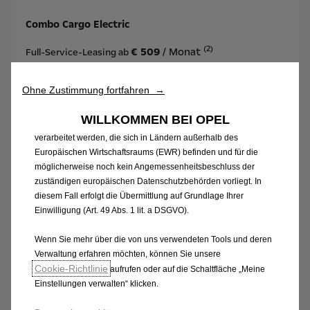
„Tools“), um sicherzustellen, dass wir Ihnen die bestmögliche
Nutzung unserer Website bieten. Sie ermöglichen grundlegende
Combo Cargo Electric
Funktionen wie Sicherheit, Netzwerkmanagement und
(2)
€ 509
/ Monat
Zugänglichkeit.Die Tools verbessern die Benutzerfreundlichkeit
Full-Service-Leasing ab
und Leistung durch verschiedene Funktionen wie
Spracherkennung und Suchergebnisse und tragen so dazu bei,
Die Stärken dieser Version:
Ohne Zustimmung fortfahren →
unser Angebot für Sie zu optimieren. Unsere Website kann auch
Tools von Drittanbietern verwenden, um Ihnen relevantere
WILLKOMMEN BEI OPEL
•Bis zu 338km Reichweite
Werbung bereitzustellen. Einige Tools können von Drittanbietern
verarbeitet werden, die sich in Ländern außerhalb des
•Bis zu 3.4m Laderaumlänge
Europäischen Wirtschaftsraums (EWR) befinden und für die
• Bis zu 4.4m³ Ladevolumen
möglicherweise noch kein Angemessenheitsbeschluss der
• Bis zu 626kg Nutzlast
zuständigen europäischen Datenschutzbehörden vorliegt. In
diesem Fall erfolgt die Übermittlung auf Grundlage Ihrer
Einwilligung (Art. 49 Abs. 1 lit. a DSGVO).
Wenn Sie mehr über die von uns verwendeten Tools und deren
Verwaltung erfahren möchten, können Sie unsere
Cookie‑Richtlinie
aufrufen oder auf die Schaltfläche „Meine
Einstellungen verwalten“ klicken.