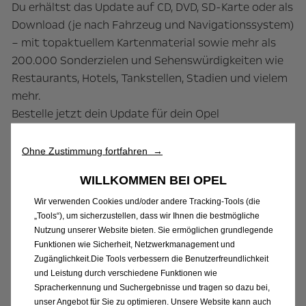
Du erhältst das Update auf CD, DVD, SD-Karte oder als
Download (je nach Fahrzeug und Navigationssystem)
– mit topaktuellem Kartenmaterial sowie mehr als
200.000 Sonderzielen und Sehenswürdigkeiten wie
Restaurants, Hotels, Tankstellen, Stadien und vielem
mehr.
Bestelle jetzt dein Update für dein Opel
Navigationssystem und komme schneller ans Ziel.
Ohne Zustimmung fortfahren →
WILLKOMMEN BEI OPEL
Schnell und einfach updaten
Wir verwenden Cookies und/oder andere Tracking-Tools (die
„Tools“), um sicherzustellen, dass wir Ihnen die bestmögliche
Bei deinem Opel Partner
Nutzung unserer Website bieten. Sie ermöglichen grundlegende
Funktionen wie Sicherheit, Netzwerkmanagement und
Zugänglichkeit.Die Tools verbessern die Benutzerfreundlichkeit
und Leistung durch verschiedene Funktionen wie
Partner suchen
Spracherkennung und Suchergebnisse und tragen so dazu bei,
unser Angebot für Sie zu optimieren. Unsere Website kann auch