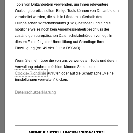
Tools von Drittanbietern verwenden, um Ihnen relevantere
Über
MyOpel
(je nach Fahrzeug)
Werbung bereitzustellen. Einige Tools können von Drittanbietern
verarbeitet werden, die sich in Ländern außerhalb des
Europäischen Wirtschaftsraums (EWR) befinden und für die
möglicherweise noch kein Angemessenheitsbeschluss der
Myopel
zuständigen europäischen Datenschutzbehörden vorliegt. In
diesem Fall erfolgt die Übermittlung auf Grundlage Ihrer
Einwilligung (Art. 49 Abs. 1 lit. a DSGVO).
Über den
Opel Connect
Store (je nach Fahrzeug)
Wenn Sie mehr über die von uns verwendeten Tools und deren
Verwaltung erfahren möchten, können Sie unsere
Cookie‑Richtlinie
aufrufen oder auf die Schaltfläche „Meine
Einstellungen verwalten“ klicken.
Opelconnect
Datenschutzerklärung
FAQ
1. Was Sind die Vorteile des integrierten Opel
Navigationssystems?
MEINE EINSTELLUNGEN VERWALTEN