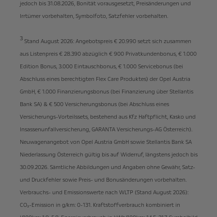
jedoch bis 31.08.2026, Bonität vorausgesetzt, Preisänderungen und
Irrtümer vorbehalten, Symbolfoto, Satzfehler vorbehalten.
3
Stand August 2026: Angebotspreis € 20.990 setzt sich zusammen
aus Listenpreis € 28.390 abzüglich € 900 Privatkundenbonus, € 1.000
Edition Bonus, 3.000 Eintauschbonus, € 1.000 Servicebonus (bei
Abschluss eines berechtigten Flex Care Produktes) der Opel Austria
GmbH, € 1.000 Finanzierungsbonus (bei Finanzierung über Stellantis
Bank SA) & € 500 Versicherungsbonus (bei Abschluss eines
Versicherungs-Vorteilssets, bestehend aus Kfz Haftpflicht, Kasko und
Insassenunfallversicherung, GARANTA Versicherungs-AG Österreich).
Neuwagenangebot von Opel Austria GmbH sowie Stellantis Bank SA
Niederlassung Österreich gültig bis auf Widerruf, längstens jedoch bis
30.09.2026. Sämtliche Abbildungen und Angaben ohne Gewähr, Satz-
und Druckfehler sowie Preis- und Bonusänderungen vorbehalten.
Verbrauchs- und Emissionswerte nach WLTP (Stand August 2026):
CO₂-Emission in g/km: 0-131. Kraftstoffverbrauch kombiniert in