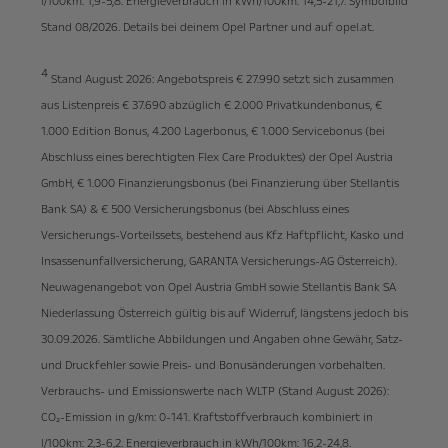
l/100km: 1,9-5,8. Energieverbrauch in kWh/100km: 14,5-21,7. Symbolbild
Stand 08/2026. Details bei deinem Opel Partner und auf opel.at.
4
Stand August 2026: Angebotspreis € 27.990 setzt sich zusammen
aus Listenpreis € 37.690 abzüglich € 2.000 Privatkundenbonus, €
1.000 Edition Bonus, 4.200 Lagerbonus, € 1.000 Servicebonus (bei
Abschluss eines berechtigten Flex Care Produktes) der Opel Austria
GmbH, € 1.000 Finanzierungsbonus (bei Finanzierung über Stellantis
Bank SA) & € 500 Versicherungsbonus (bei Abschluss eines
Versicherungs-Vorteilssets, bestehend aus Kfz Haftpflicht, Kasko und
Insassenunfallversicherung, GARANTA Versicherungs-AG Österreich).
Neuwagenangebot von Opel Austria GmbH sowie Stellantis Bank SA
Niederlassung Österreich gültig bis auf Widerruf, längstens jedoch bis
30.09.2026. Sämtliche Abbildungen und Angaben ohne Gewähr, Satz-
und Druckfehler sowie Preis- und Bonusänderungen vorbehalten.
Verbrauchs- und Emissionswerte nach WLTP (Stand August 2026):
CO₂-Emission in g/km: 0-141. Kraftstoffverbrauch kombiniert in
l/100km: 2,3-6,2. Energieverbrauch in kWh/100km: 16,2-24,8.