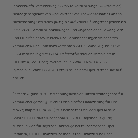
Insassenunfallversicherung, GARANTA Versicherungs-AG Österreich).
Neuwagenangebot von Opel Austria GmbH sowie Stellantis Bank SA
Niederlassung Österreich gültig bis auf Widerruf, längstens jedoch bis
30.09.2026. Sämtliche Abbildungen und Angaben ohne Gewähr, Satz-
und Druckfehler sowie Preis- und Bonusänderungen vorbehalten.
Verbrauchs- und Emissionswerte nach WLTP (Stand August 2026):
CO₂-Emission in g/km: 0-134. Kraftstoffverbrauch kombiniert in
l/100km: 4,3-5,9. Energieverbrauch in kWh/100km: 13,8-16,2.
Symbolbild Stand 08/2026. Details bei deinem Opel Partner und auf
opel.at.
2
Stand: August 2026. Berechnungsbeispiel: Drittelkreditangebot für
Verbraucher gemäß §1 KSchG: Beispielhafte Finanzierung für Opel
Mokka; Barpreis € 24.818 (Preis beinhaltet Boni der Opel Austria
GmbH: € 1.700 Privatkundenbonus, € 2.800 Lagerbonus gültig
ausschließlich für lagernde Fahrzeuge bei teilnehmenden Opel
Retailern, € 1.000 Finanzierungsbonus (bei Finanzierung über