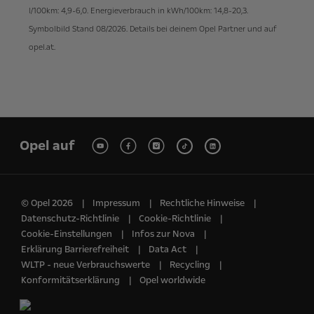
l/100km: 4,9-6,0. Energieverbrauch in kWh/100km: 14,8-20,3.
Symbolbild Stand 08/2026. Details bei deinem Opel Partner und auf
opel.at.
Opel auf
© Opel 2026
Impressum
Rechtliche Hinweise
Datenschutz-Richtlinie
Cookie-Richtlinie
Cookie-Einstellungen
Infos zur Nova
Erklärung Barrierefreiheit
Data Act
WLTP - neue Verbrauchswerte
Recycling
Konformitätserklärung
Opel worldwide