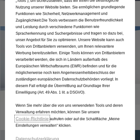
„Tools“), um sicherzustellen, dass wir Ihnen die bestmögliche
Nutzung unserer Website bieten. Sie ermöglichen grundlegende
Opel Original Zubehör
Funktionen wie Sicherheit, Netzwerkmanagement und
Zugänglichkeit.Die Tools verbessern die Benutzerfreundlichkeit
und Leistung durch verschiedene Funktionen wie
Spracherkennung und Suchergebnisse und tragen so dazu bei,
unser Angebot für Sie zu optimieren. Unsere Website kann auch
Tools von Drittanbietern verwenden, um Ihnen relevantere
Werbung bereitzustellen. Einige Tools können von Drittanbietern
verarbeitet werden, die sich in Ländern außerhalb des
Europäischen Wirtschaftsraums (EWR) befinden und für die
möglicherweise noch kein Angemessenheitsbeschluss der
zuständigen europäischen Datenschutzbehörden vorliegt. In
diesem Fall erfolgt die Übermittlung auf Grundlage Ihrer
Einwilligung (Art. 49 Abs. 1 lit. a DSGVO).
Wenn Sie mehr über die von uns verwendeten Tools und deren
Verwaltung erfahren möchten, können Sie unsere
Opel Gebrauchtwagen
Cookie‑Richtlinie
aufrufen oder auf die Schaltfläche „Meine
Einstellungen verwalten“ klicken.
Datenschutzerklärung