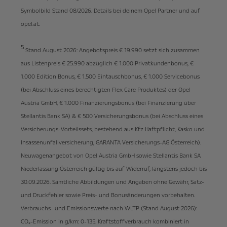
Symbolbild Stand 08/2026. Details bei deinem Opel Partner und auf
opel.at.
5
Stand August 2026: Angebotspreis € 19.990 setzt sich zusammen
aus Listenpreis € 25.990 abzüglich € 1.000 Privatkundenbonus, €
1.000 Edition Bonus, € 1.500 Eintauschbonus, € 1.000 Servicebonus
(bei Abschluss eines berechtigten Flex Care Produktes) der Opel
Austria GmbH, € 1.000 Finanzierungsbonus (bei Finanzierung über
Stellantis Bank SA) & € 500 Versicherungsbonus (bei Abschluss eines
Versicherungs-Vorteilssets, bestehend aus Kfz Haftpflicht, Kasko und
Insassenunfallversicherung, GARANTA Versicherungs-AG Österreich).
Neuwagenangebot von Opel Austria GmbH sowie Stellantis Bank SA
Niederlassung Österreich gültig bis auf Widerruf, längstens jedoch bis
30.09.2026. Sämtliche Abbildungen und Angaben ohne Gewähr, Satz-
und Druckfehler sowie Preis- und Bonusänderungen vorbehalten.
Verbrauchs- und Emissionswerte nach WLTP (Stand August 2026):
CO₂-Emission in g/km: 0-135. Kraftstoffverbrauch kombiniert in