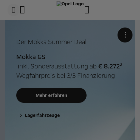
s
k
i
p
t
s
o
k
c
i
•
o
p
Der Mokka Summer Deal
n
t
t
o
e
n
Mokka GS
n
a
t
v
2
inkl. Sonderausstattung ab
€ 8.272
t
i
e
g
Wegfahrpreis bei 3/3 Finanzierung
x
a
t
t
i
o
Mehr erfahren
n
t
e
x
Lagerfahrzeuge
t