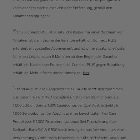
Ladekapazität nach dieser Zeit oder Entfernung, gemäß den
Garantiebedingungen.
IV
Opel Connect ONE ist zusätzliche Kosten für einen Zeitraum von
10 Jahren ab dem Beginn der Garantie erhältlich. Connect PLUS
erfordert ein spezielles Abonnement und ist ohne zusätzliche Kosten
für einen Zeitraum von 6 Monaten ab dem Beginn der Garantie
erhältlich. Nach dieser Probezeit ist Connect PLUS gegen Bezahlung
erhältlich. Mehr Informationen findest du
hier
.
1
Stand August 2026: Angebotspreis € 14.990 setzt sich zusammen
aus Listenpreis € 21.490 abzüglich € 1.200 Privatkundenbonus, €
1.000 Edition Bonus, 1.800 Lagerbonus der Opel Austria GmbH, €
1.000 Servicebonus (bei Abschluss eines berechtigten Flex Care
Produktes), € 1.000 Finanzierungsbonus (bei Finanzierung über
Stellantis Bank SA) & € 500 Versicherungsbonus (bei Abschluss eines
Versicherungs-Vorteilssets, bestehend aus Kfz Haftpflicht, Kasko und