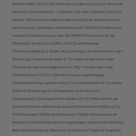
Stellantis Bank SA), € 1.000 Servicebonus (Bonus gültig bei Abschluss
eines Flex Care Produktes – Complete Care oder Complete Care Plus),
sowie € 500 Versicherungsbonus (Bonus gültig bei Abschluss eines
Versicherungs-Vorteilsset, bestehend aus Kfz Haftpflicht, Kasko und
Insassenunfallversicherung über die GARANTA Versicherungs-AG
Österreich); Anzahlung 33,33% = € 8.272; verbleibender
Finanzierungsbetrag € 16.546; Rückzahlung in drei Abschnitten: nach
Anzahlung 11 monatliche Raten à 1 €, wobei mit der ersten Rate
einmalig die Bearbeitungsgebühr von 240,- € eingezogen wird;
zweites Drittel € 8.273 (= 50% des Finanzierungsbetrages)
anschließend fällig, danach erneut 11 monatliche Raten à 1 €; drittes
Drittel € (Restbetrag) zu Vertragsende, wobei die zuvor
eingezogenen 22 € angerechnet werden, die 1-€-Raten dienen der
Kontoverifikation während der Laufzeit); Sollzinssatz 0,00% p.a. fix;
Effektivzinssatz 0,98%; Gesamtbetrag € 25.058; Vertragsdauer 24
Monate; unverbindliches Berechnungsbeispiel, Angebot der Stellantis
Bank SA Niederlassung Österreich, gültig bis auf Widerruf, längstens