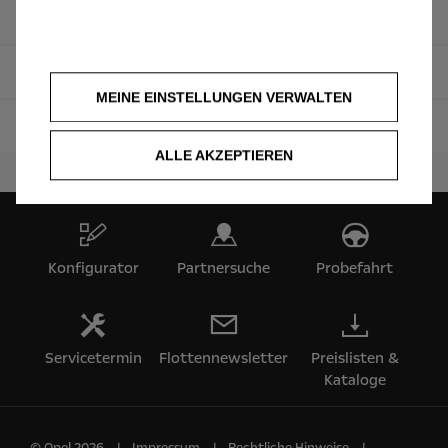
Flottenlösungen
Leasys
MEINE EINSTELLUNGEN VERWALTEN
Stellantis Financial Services
ALLE AKZEPTIEREN
Konfigurator
Partnersuche
Probefahrt
Servicetermin
Flottennewsletter
Preislisten &
Kataloge