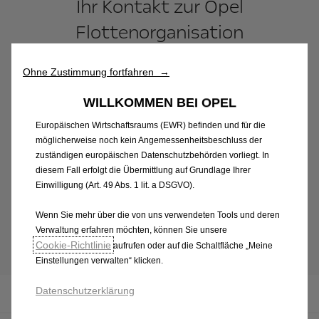
Ihr Kontakt zur Opel
Funktionen wie Sicherheit, Netzwerkmanagement und
Zugänglichkeit.Die Tools verbessern die Benutzerfreundlichkeit
Flottenorganisation
und Leistung durch verschiedene Funktionen wie
Spracherkennung und Suchergebnisse und tragen so dazu bei,
unser Angebot für Sie zu optimieren. Unsere Website kann auch
Ohne Zustimmung fortfahren →
Wirtschaftlichkeit und Zuverlässigkeit der Fahrzeuge
Tools von Drittanbietern verwenden, um Ihnen relevantere
Werbung bereitzustellen. Einige Tools können von Drittanbietern
sind entscheidend für den Erfolg des gesamten
WILLKOMMEN BEI OPEL
verarbeitet werden, die sich in Ländern außerhalb des
Fuhrparks. Ebenso hoch im Kurs stehen bei den
Europäischen Wirtschaftsraums (EWR) befinden und für die
Fuhrparkverantwortlichen aber auch zuverlässiger
möglicherweise noch kein Angemessenheitsbeschluss der
Service und kompetente Beratung.
zuständigen europäischen Datenschutzbehörden vorliegt. In
diesem Fall erfolgt die Übermittlung auf Grundlage Ihrer
Einwilligung (Art. 49 Abs. 1 lit. a DSGVO).
Senden Sie uns eine E-Mail an
b2baustria@stellantis.com
Wenn Sie mehr über die von uns verwendeten Tools und deren
Verwaltung erfahren möchten, können Sie unsere
Cookie‑Richtlinie
aufrufen oder auf die Schaltfläche „Meine
Einstellungen verwalten“ klicken.
Datenschutzerklärung
Business Editions