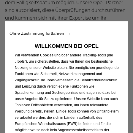
dem Fälligkeitsdatum möglich. Unsere Opel-Partner
sind autorisiert, diese Überprüfungen durchzuführen
und kümmern sich mit ihrer Expertise um Ihr
Fahrzeug.
Ohne Zustimmung fortfahren →
Das sollten Sie vor Ihrem §57a-Gutachten
WILLKOMMEN BEI OPEL
prüfen:
Wir verwenden Cookies und/oder andere Tracking-Tools (die
„Tools“), um sicherzustellen, dass wir Ihnen die bestmögliche
1.
Beleuchtung
:
Nutzung unserer Website bieten. Sie ermöglichen grundlegende
Scheinwerfer, Standlichter, Rücklichter,
Funktionen wie Sicherheit, Netzwerkmanagement und
Zugänglichkeit.Die Tools verbessern die Benutzerfreundlichkeit
Warnblinkanlage, Blinker und Bremslichter.
und Leistung durch verschiedene Funktionen wie
2. K
ennzeichen
:
Lesbar und sauber.
Spracherkennung und Suchergebnisse und tragen so dazu bei,
3.
Räder und Reifen
:
unser Angebot für Sie zu optimieren. Unsere Website kann auch
Keine Schäden; Profiltiefe mindestens 2 mm
.
Tools von Drittanbietern verwenden, um Ihnen relevantere
4.
Windschutzscheibe
:
Werbung bereitzustellen. Einige Tools können von Drittanbietern
verarbeitet werden, die sich in Ländern außerhalb des
Keine Schäden größer als 10 mm im Sichtfeld des
Europäischen Wirtschaftsraums (EWR) befinden und für die
Fahrers und 40 mm im übrigen Bereich.
möglicherweise noch kein Angemessenheitsbeschluss der