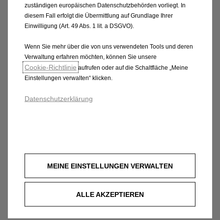
5.
Scheibenwischer
:
zuständigen europäischen Datenschutzbehörden vorliegt. In
Keine Risse oder Löcher im Gummi der vorderen und
diesem Fall erfolgt die Übermittlung auf Grundlage Ihrer
Einwilligung (Art. 49 Abs. 1 lit. a DSGVO).
hinteren Wischer. Sie müssen die Scheibe sauber
halten können.
Wenn Sie mehr über die von uns verwendeten Tools und deren
6.
Scheibenwaschanlage
:
Verwaltung erfahren möchten, können Sie unsere
Vor der Überprüfung auffüllen.
Cookie‑Richtlinie
aufrufen oder auf die Schaltfläche „Meine
Einstellungen verwalten“ klicken.
7.
Kraftstoff- und Motorölstand
:
Ausreichend vorhanden.
Datenschutzerklärung
8.
Sitze und Sicherheitsgurte
:
Alle Gurte müssen unbeschädigt sein und beim
Ziehen einrasten. Der Fahrersitz muss sich vor- und
zurückstellen lassen.
9.
Hupe
: Funktionstüchtig.
MEINE EINSTELLUNGEN VERWALTEN
10.
Kontrollleuchten
:
Beim Einschalten der Zündung sollten alle Leuchten
kurz aufleuchten und dann wieder erlöschen. Auch
ALLE AKZEPTIEREN
der Tacho sollte funktionieren.