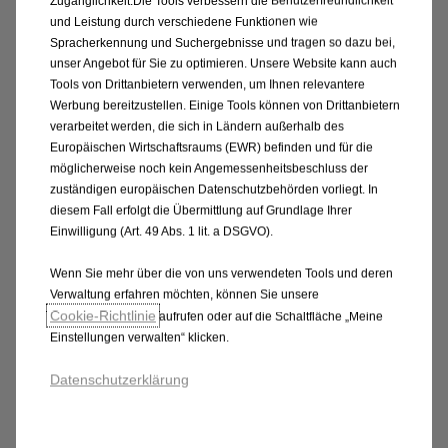
Zugänglichkeit.Die Tools verbessern die Benutzerfreundlichkeit
Test der Temperaturabsenkung an den
und Leistung durch verschiedene Funktionen wie
Belüftungsdüsen bei eingeschalteter
Spracherkennung und Suchergebnisse und tragen so dazu bei,
Klimaanlage
unser Angebot für Sie zu optimieren. Unsere Website kann auch
Tools von Drittanbietern verwenden, um Ihnen relevantere
Geruchstest
Werbung bereitzustellen. Einige Tools können von Drittanbietern
Funktionsprüfung des Umluftsystems
verarbeitet werden, die sich in Ländern außerhalb des
Prüfung des Kompressors auf Funktion und
Europäischen Wirtschaftsraums (EWR) befinden und für die
außerordentliche Geräuschentwicklung bei
möglicherweise noch kein Angemessenheitsbeschluss der
eingeschalteter Klimaanlage
zuständigen europäischen Datenschutzbehörden vorliegt. In
diesem Fall erfolgt die Übermittlung auf Grundlage Ihrer
Einwilligung (Art. 49 Abs. 1 lit. a DSGVO).
Wenn Sie mehr über die von uns verwendeten Tools und deren
Verwaltung erfahren möchten, können Sie unsere
Nur bei Opel - Der Klimaanlagen-
Cookie‑Richtlinie
aufrufen oder auf die Schaltfläche „Meine
Check mit Garantie-Zertifikat
Einstellungen verwalten“ klicken.
Oder entscheiden Sie sich für unseren
Datenschutzerklärung
umfassenden Check. Dieser umfasst neben den
Prüfungen aus dem Basis-Check auch noch