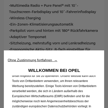
•Multimedia Radio + Pure Panel® mit 10˝-
Touchscreen-Farbdisplay und 10˝-Fahrerinfodisplay
•Wireless Charging
•Ein-Zonen-Klimatisierungsautomatik
•Parkpilot vorn und hinten mit 180° Rückfahrkamera
•Adaptiver Tempomat
Wir verwenden Cookies und/oder andere Tracking-Tools (die
•Sitzheizung, mehrstufig vorn und Lenkradheizung
„Tools“), um sicherzustellen, dass wir Ihnen die bestmögliche
•Ergonomische Aktiv-Sitz, 8-fach einstellbar für
Nutzung unserer Website bieten. Sie ermöglichen grundlegende
Fahrer
Funktionen wie Sicherheit, Netzwerkmanagement und
Ohne Zustimmung fortfahren →
Zugänglichkeit.Die Tools verbessern die Benutzerfreundlichkeit
und Leistung durch verschiedene Funktionen wie
WILLKOMMEN BEI OPEL
Spracherkennung und Suchergebnisse und tragen so dazu bei,
unser Angebot für Sie zu optimieren. Unsere Website kann auch
Tools von Drittanbietern verwenden, um Ihnen relevantere
Werbung bereitzustellen. Einige Tools können von Drittanbietern
verarbeitet werden, die sich in Ländern außerhalb des
Europäischen Wirtschaftsraums (EWR) befinden und für die
möglicherweise noch kein Angemessenheitsbeschluss der
zuständigen europäischen Datenschutzbehörden vorliegt. In