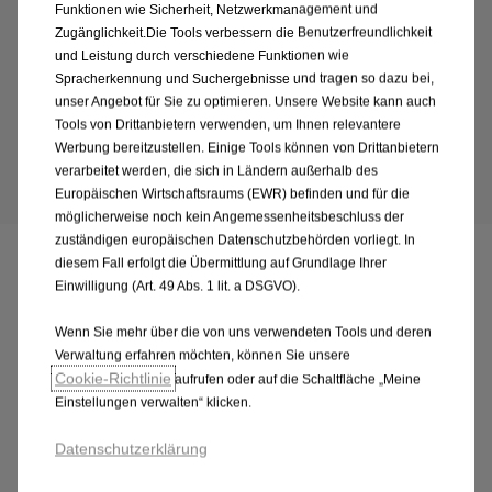
Funktionen wie Sicherheit, Netzwerkmanagement und
Familienauto für dich und deine Kinder zu finden,
Zugänglichkeit.Die Tools verbessern die Benutzerfreundlichkeit
gerade jetzt ist dein Auto so wichtig wie nie! Bei Opel
und Leistung durch verschiedene Funktionen wie
haben wir eine fantastische Auswahl an modernen,
Spracherkennung und Suchergebnisse und tragen so dazu bei,
unser Angebot für Sie zu optimieren. Unsere Website kann auch
stilvollen, gut ausgestatteten – und vor allem
Tools von Drittanbietern verwenden, um Ihnen relevantere
sicheren – Autos für Familien jeder Größe und Kinder
Werbung bereitzustellen. Einige Tools können von Drittanbietern
jeden Alters.
verarbeitet werden, die sich in Ländern außerhalb des
Europäischen Wirtschaftsraums (EWR) befinden und für die
möglicherweise noch kein Angemessenheitsbeschluss der
zuständigen europäischen Datenschutzbehörden vorliegt. In
diesem Fall erfolgt die Übermittlung auf Grundlage Ihrer
Frontera
Einwilligung (Art. 49 Abs. 1 lit. a DSGVO).
Wenn Sie mehr über die von uns verwendeten Tools und deren
Verwaltung erfahren möchten, können Sie unsere
Previous
Next
Cookie‑Richtlinie
aufrufen oder auf die Schaltfläche „Meine
Einstellungen verwalten“ klicken.
Datenschutzerklärung