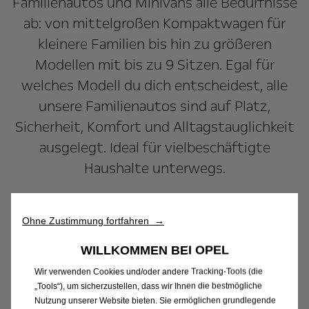
Familienautos und Minivans alle Bedürfnisse
ab: von mittelgroßen Kompaktwagen für
kleinere Familien bis hin zu größeren
Modellen mit bis zu 9 Sitzen. Egal für
welches Modell du dich entscheidest, alle
unsere Familienautos sind auf Platz,
Sicherheit, Komfort und Alltagstauglichkeit
ausgelegt. Ideal für vielbeschäftigte
Haushalte unterwegs.
Ohne Zustimmung fortfahren →
WILLKOMMEN BEI OPEL
Wähle dein nächstes Opel
Wir verwenden Cookies und/oder andere Tracking-Tools (die
Familienauto
„Tools“), um sicherzustellen, dass wir Ihnen die bestmögliche
Nutzung unserer Website bieten. Sie ermöglichen grundlegende
Als Eltern ist es besonders wichtig, das richtige