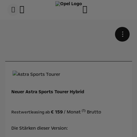
s
k
Astra Sports Tourer
i
p
t
s
o
k
c
i
•
o
p
n
t
t
o
e
n
n
a
t
v
t
i
e
g
x
a
t
t
i
o
Neuer Astra Sports Tourer Hybrid
n
t
e
x
(1)
€ 159
/ Monat
Brutto
Restwertleasing ab
t
Die Stärken dieser Version: