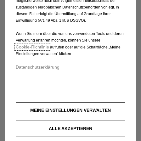
möglicherweise noch kein Angemessenheitsbeschluss der
Rechtliche Hinweise
zuständigen europäischen Datenschutzbehörden vorliegt. In
diesem Fall erfolgt die Übermittlung auf Grundlage Ihrer
Einwilligung (Art. 49 Abs. 1 lit. a DSGVO).
(1) Symbolfoto. Stand August 2026. Verbrauch
kombiniert: 4,8 l/100km, bzw. kWh/100km, CO2-
Wenn Sie mehr über die von uns verwendeten Tools und deren
Verwaltung erfahren möchten, können Sie unsere
Emission kombiniert: 108 g/km. Reichweite,
Cookie‑Richtlinie
aufrufen oder auf die Schaltfläche „Meine
Verbrauchs- und Emissionswerte wurden gemäß der
Einstellungen verwalten“ klicken.
WLTP ermittelt und sind nur als Richtwerte zu
verstehen. Die tatsächliche Reichweite unter
Datenschutzerklärung
Alltagsbedingungen kann davon abweichen.
Leasingrate (beinhaltet monatliche Kosten für das
Flex Care Produkt 'Complete Care' der Opel Austria
GmbH) für Astra Sports Tourer 1.2, 107 kW (145 PS),
6-Gang Doppelkupplungsgetriebe Hybrid Business
MEINE EINSTELLUNGEN VERWALTEN
Edition, Unternehmerangebot inkl. 20% USt. & inkl.
NOVA, 30 % Eigenleistung, zzgl. Rechtsgeschäftsgeb.,
ALLE AKZEPTIEREN
36 Monate Laufzeit; Kilometerleistung 20.000 km pro
Jahr. Berechnungsbasis für Leasingrate beinhaltet €