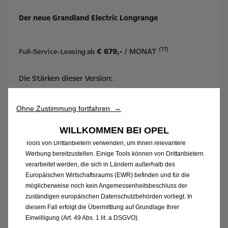
Der neue Grandland Electric Longrange
(17)
€ 679,-
/ MONAT
Full-Service-Leasing ab
Wir verwenden Cookies und/oder andere Tracking-Tools (die
„Tools“), um sicherzustellen, dass wir Ihnen die bestmögliche
Die Stärken dieser Version:
Nutzung unserer Website bieten. Sie ermöglichen grundlegende
Funktionen wie Sicherheit, Netzwerkmanagement und
Zugänglichkeit.Die Tools verbessern die Benutzerfreundlichkeit
•Multimedia Infotainment-System mit 10˝-
Ohne Zustimmung fortfahren →
und Leistung durch verschiedene Funktionen wie
Touchscreen-Farbdisplay und 10˝-Fahrerinfodisplay
Spracherkennung und Suchergebnisse und tragen so dazu bei,
WILLKOMMEN BEI OPEL
•Zwei-Zonen_Klimatisierungsautomatik
unser Angebot für Sie zu optimieren. Unsere Website kann auch
Tools von Drittanbietern verwenden, um Ihnen relevantere
•Parkpilot, vorn und hinten mit 180-Grad
Werbung bereitzustellen. Einige Tools können von Drittanbietern
Rückfahrkamera, mit Waschfunktion
verarbeitet werden, die sich in Ländern außerhalb des
•Intelli-LED Scheinwerfer
Europäischen Wirtschaftsraums (EWR) befinden und für die
•Außenspiegel elektrisch einstell-, beheiz- und
möglicherweise noch kein Angemessenheitsbeschluss der
anklappbar
zuständigen europäischen Datenschutzbehörden vorliegt. In
diesem Fall erfolgt die Übermittlung auf Grundlage Ihrer
•Sitzheizung, mehrstufig vorn und Lenkradheizung
Einwilligung (Art. 49 Abs. 1 lit. a DSGVO).
•Intelli-Sitze 10-fach manuell einstellbar