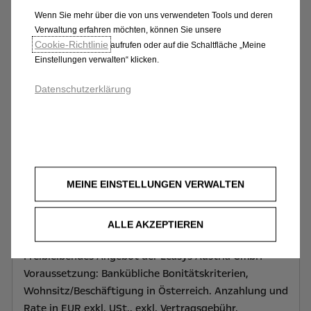
Wenn Sie mehr über die von uns verwendeten Tools und deren
Verwaltung erfahren möchten, können Sie unsere
Cookie‑Richtlinie
aufrufen oder auf die Schaltfläche „Meine
Einstellungen verwalten“ klicken.
Datenschutzerklärung
Rechtliche Hinweise
MEINE EINSTELLUNGEN VERWALTEN
(15) Full-Service Rate monatlich EUR 679 exkl. USt.,
Anzahlung EUR 0,00, Kalkulationsbasisdauer 48
ALLE AKZEPTIEREN
Monate, Jährliche KM-Leistung 10.000 km.
Freibleibendes Angebot der Leasys Austria GmbH*
Voraussetzung: Bankübliche Bonitätskriterien,
Wohnsitz/Beschäftigung in Österreich. Anzahlung und
Rate in EUR exkl. USt., exkl. Vertragsgebühr,