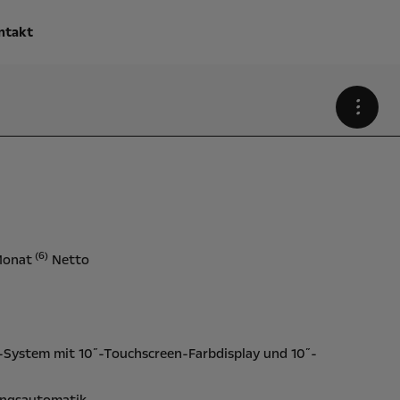
ntakt
•
(6)
Monat
Netto
:
-System mit 10˝-Touchscreen-Farbdisplay und 10˝-