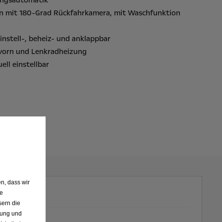
ungsautomatik
ten mit 180-Grad Rückfahrkamera, mit Waschfunktion
instell-, beheiz- und anklappbar
 vorn und Lenkradheizung
ell einstellbar
n, dass wir
de
sern die
nung und