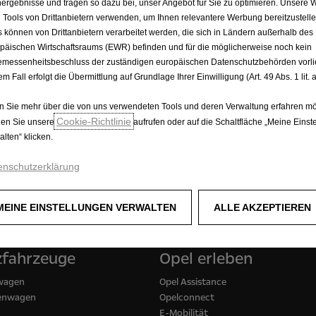
ergebnisse und tragen so dazu bei, unser Angebot für Sie zu optimieren. Unsere 
iert: CO2-Emission kombiniert: 0 g/km. ZEV Reichweite bis zu 
 Tools von Drittanbietern verwenden, um Ihnen relevantere Werbung bereitzustelle
htwerte zu verstehen. Leasingrate (beinhaltet monatliche Koste
s können von Drittanbietern verarbeitet werden, die sich in Ländern außerhalb des
PS), 73 KWh Batterie Electric Business Edition, Unternehmerang
päischen Wirtschaftsraums (EWR) befinden und für die möglicherweise noch kein
stung 20.000 km pro Jahr. Berechnungsbasis für Leasingrate bei
messenheitsbeschluss der zuständigen europäischen Datenschutzbehörden vorlie
ete Care oder Complete Care Plus) Gültig bis auf Widerruf bei K
em Fall erfolgt die Übermittlung auf Grundlage Ihrer Einwilligung (Art. 49 Abs. 1 lit
is Bank SA Niederlassung Österreich - unterliegt nicht dem VKr
 Sie mehr über die von uns verwendeten Tools und deren Verwaltung erfahren mö
Cookie‑Richtlinie
en Sie unsere
aufrufen oder auf die Schaltfläche „Meine Einst
alten“ klicken.
enschutzerklärung
MEINE EINSTELLUNGEN VERWALTEN
ALLE AKZEPTIEREN
zfahrzeuge
Opel erleben
wagen
Opel Assistance
henwagen
Opelconnect
E-Mobilität