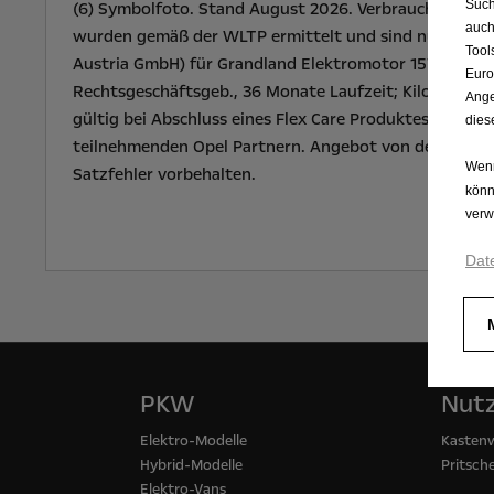
Such
(6) Symbolfoto. Stand August 2026. Verbrauch kombin
auch
wurden gemäß der WLTP ermittelt und sind nur als Ric
Tool
Austria GmbH) für Grandland Elektromotor 157 kW (213 
Euro
Rechtsgeschäftsgeb., 36 Monate Laufzeit; Kilometerlei
Ange
gültig bei Abschluss eines Flex Care Produktes – Compl
dies
teilnehmenden Opel Partnern. Angebot von der Stellant
Wenn
Satzfehler vorbehalten.
könn
verw
Dat
PKW
Nut
Elektro-Modelle
Kasten
Hybrid-Modelle
Pritsc
Elektro-Vans