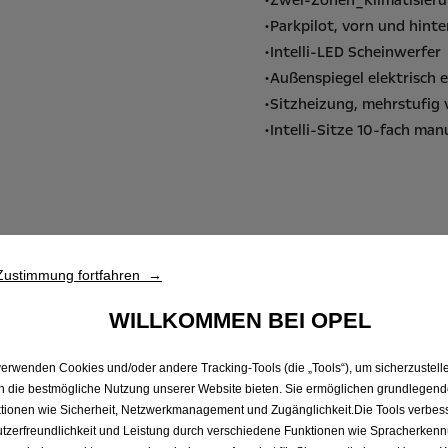
•Zwei-Zonen_Klimatisier
•Parkpilot, vorn und hin
•Intelli-LED Scheinwerfer
•Außenspiegel elektrisch e
•Sitzheizung, mehrstufig
•Intelli-Sitze 10-fach manu
Zustimmung fortfahren →
WILLKOMMEN BEI OPEL
verwenden Cookies und/oder andere Tracking-Tools (die „Tools“), um sicherzustelle
n die bestmögliche Nutzung unserer Website bieten. Sie ermöglichen grundlegen
tionen wie Sicherheit, Netzwerkmanagement und Zugänglichkeit.Die Tools verbes
tzerfreundlichkeit und Leistung durch verschiedene Funktionen wie Spracherken