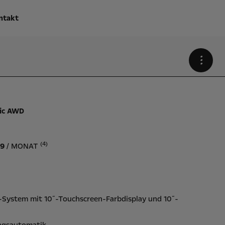
ntakt
•
ric AWD
(4)
29
/ MONAT
:
-System mit 10˝-Touchscreen-Farbdisplay und 10˝-