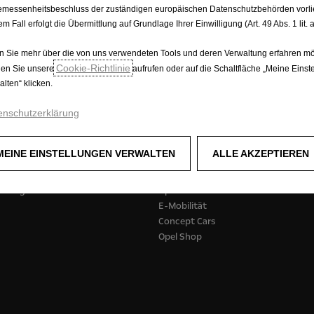
Anzahlung EUR 0,00, Kalkulationsbasisdauer 36 Monate, jährlich
messenheitsbeschluss der zuständigen europäischen Datenschutzbehörden vorlie
itätskriterien, Wohnsitz/Beschäftigung in Österreich. Anzahlun
em Fall erfolgt die Übermittlung auf Grundlage Ihrer Einwilligung (Art. 49 Abs. 1 lit
fen, Assistance, Management. Angebot gültig bis auf Wiederruf.
 Sie mehr über die von uns verwendeten Tools und deren Verwaltung erfahren mö
Cookie‑Richtlinie
en Sie unsere
aufrufen oder auf die Schaltfläche „Meine Einst
alten“ klicken.
enschutzerklärung
zfahrzeuge
Opel erleben
MEINE EINSTELLUNGEN VERWALTEN
ALLE AKZEPTIEREN
wagen
Opel Assistance
henwagen
Opelconnect
E-Mobilität
Concept Cars
Opel Shop