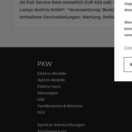
(4) Full-Service Rate monatlich EUR 629 exkl. Ust-. 
Ange
Leasys Austria GmbH*. *Voraussetzung: Bankübliche Bon
dies
enthaltene Serviceleistungen: Wartung, limitierte Rei
Wenn
könn
verw
Dat
PKW
Nut
Elektro-Modelle
Kasten
Hybrid-Modelle
Pritsc
Elektro-Vans
Kleinwagen
GSE
Familienautos & Minivans
SUV
Spoticar Gebrauchtwagen
Autobewertung