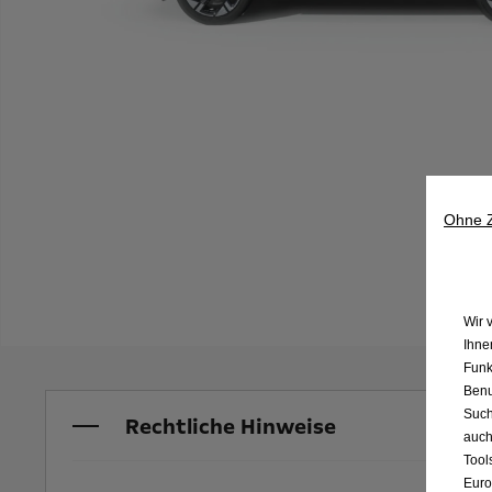
Ohne 
Wir 
Ihne
Funk
Benu
Such
Rechtliche Hinweise
auch
Tool
Euro