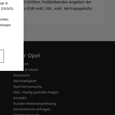
e KM Leistung 10.000km. Freibleibendes Angebot der
gt. In
g und Rate in EUR exkl. USt., exkl. Vertragsgebühr,
. a DSGVO).
chten,
ellungen
Über Opel
Übersicht
Zahlen & Fakten
Standorte
Nachhaltigkeit
Opel Partnersuche
FAQ - häufig gestellte Fragen
Kontakt
Kunden Weiterempfehlung
Servicetermin anfragen