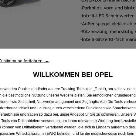
•Zwei-Zonen Klimatisieru
•Parkpilot, vorn und hin
•Intelli-LED Scheinwerfer
•Außenspiegel elektrisch e
•Sitzheizung, mehrstufig
•Intelli-Sitze 10-fach manu
Zustimmung fortfahren →
WILLKOMMEN BEI OPEL
verwenden Cookies und/oder andere Tracking-Tools (die „Tools“), um sicherzustelle
n die bestmögliche Nutzung unserer Website bieten. Sie ermöglichen grundlegen
tionen wie Sicherheit, Netzwerkmanagement und Zugänglichkeit.Die Tools verbes
tzerfreundlichkeit und Leistung durch verschiedene Funktionen wie Spracherken
ergebnisse und tragen so dazu bei, unser Angebot für Sie zu optimieren. Unsere 
 Tools von Drittanbietern verwenden, um Ihnen relevantere Werbung bereitzustelle
s können von Drittanbietern verarbeitet werden, die sich in Ländern außerhalb des
päischen Wirtschaftsraums (EWR) befinden und für die möglicherweise noch kein