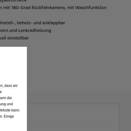
ngsautomatik
ten mit 180-Grad Rückfahrkamera, mit Waschfunktion
instell-, beheiz- und anklappbar
 vorn und Lenkradheizung
ell einstellbar
n, dass wir
de
sern die
nung und
Website kann
n. Einige