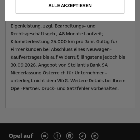
verstehen. Leasingrate für COMBO LKW KW M mit
ALLE AKZEPTIEREN
erhöhter Nutzlast BLUEHDI 130 S&S EAT8,
Unternehmerangebot exkl. 20% USt., 30%
Eigenleistung, zzgl. Bearbeitungs- und
Rechtsgeschäftsgeb., 48 Monate Laufzeit;
Kilometerleistung 25.000 km pro Jahr. Gültig für
Firmenkunden bei Abschluss eines Neuwagen-
Kaufvertrages bis auf Widerruf, längstens jedoch bis
30.09.2026. Angebot von Stellantis Bank SA
Niederlassung Österreich für Unternehmer -
unterliegt nicht dem VKrG. Weitere Details bei Ihrem
Opel-Partner. Druck- und Satzfehler vorbehalten.
Opel auf