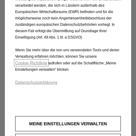
- 6,8 l/100km; CO2-Emission kombiniert: 142 - 155
verarbeitet werden, die sich in Ländern außerhalb des
g/km. Die angegebenen Werte beziehen sich jeweils
Europäischen Wirtschaftsraums (EWR) befinden und für die
auf die Serienausstattung und sind als Richtwerte zu
möglicherweise noch kein Angemessenheitsbeschluss der
verstehen. Aktionspreis exkl. USt für COMBO LKW KW
zuständigen europäischen Datenschutzbehörden vorliegt. In
diesem Fall erfolgt die Übermittlung auf Grundlage Ihrer
M mit erhöhter Nutzlast BLUEHDI 130 S&S EAT8 bei
Einwilligung (Art. 49 Abs. 1 lit. a DSGVO).
Barkauf. Angebot inkl. Extended Care Premium gratis
für 48 Monate/160.000 km (Garantieverlängerung
Wenn Sie mehr über die von uns verwendeten Tools und deren
gemäß den Bedingungen der Opel Austria GmbH).
Verwaltung erfahren möchten, können Sie unsere
Gültig für Firmenkunden bei Abschluss eines
Cookie‑Richtlinie
aufrufen oder auf die Schaltfläche „Meine
Neuwagen-Kaufvertrages bis auf Widerruf, längstens
Einstellungen verwalten“ klicken.
jedoch bis 30.09.2026. Druck- und Satzfehler
Datenschutzerklärung
vorbehalten.
(4) Symbolfoto. Stand Juli 2026. Verbrauchs- und
Emissionswerte nach WLTP. Verbrauch kombiniert: 5,4
- 6,8 l/100km;CO2-Emission: 142 - 155 g/km. Die
angegebenen Werte beziehen sich jeweils auf die
MEINE EINSTELLUNGEN VERWALTEN
Serienausstattung und sind als Richtwerte zu