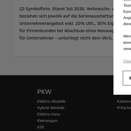
Tool
(2) Symbolfoto. Stand Juli 2026. Verbrauchs- und Emi
Euro
beziehen sich jeweils auf die Serienausstattung un
Ange
Unternehmerangebot exkl. 20% USt., 30% Eigenleistung
dies
für Firmenkunden bei Abschluss eines Neuwagen-Kaufve
Wenn
für Unternehmer - unterliegt nicht dem VKrG. Weitere 
könn
verw
Dat
PKW
Nut
Elektro-Modelle
Kasten
Hybrid-Modelle
Pritsc
Elektro-Vans
Kleinwagen
GSE