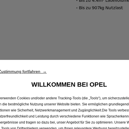
• Bis zu 4.4m³ Ladevolum
• Bis zu 907kg Nutzlast
Zustimmung fortfahren →
WILLKOMMEN BEI OPEL
verwenden Cookies und/oder andere Tracking-Tools (die „Tools“), um sicherzustelle
onswerte nach WLTP. Verbrauch kombiniert: 5,4 - 6,8 l/100km; C
n die bestmögliche Nutzung unserer Website bieten. Sie ermöglichen grundlegen
ienausstattung und sind als Richtwerte zu verstehen. Aktions
tionen wie Sicherheit, Netzwerkmanagement und Zugänglichkeit.Die Tools verbes
 Care Premium gratis für 48 Monate/160.000 km (Garantieverl
tzerfreundlichkeit und Leistung durch verschiedene Funktionen wie Spracherken
euwagen-Kaufvertrages bis auf Widerruf, längstens jedoch bis 3
ergebnisse und tragen so dazu bei, unser Angebot für Sie zu optimieren. Unsere 
 Tools von Drittanbietern verwenden, um Ihnen relevantere Werbung bereitzustelle