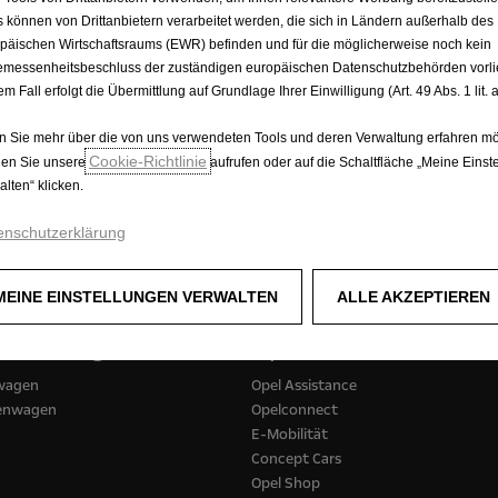
s können von Drittanbietern verarbeitet werden, die sich in Ländern außerhalb des
ssionswerte nach WLTP. Verbrauch kombiniert: 5,4 - 6,8 l/100k
päischen Wirtschaftsraums (EWR) befinden und für die möglicherweise noch kein
d sind als Richtwerte zu verstehen. Leasingrate für COMBO LK
messenheitsbeschluss der zuständigen europäischen Datenschutzbehörden vorlie
, zzgl. Bearbeitungs- und Rechtsgeschäftsgeb., 48 Monate Lauf
em Fall erfolgt die Übermittlung auf Grundlage Ihrer Einwilligung (Art. 49 Abs. 1 lit
rtrages bis auf Widerruf, längstens jedoch bis 30.09.2026. An
 Sie mehr über die von uns verwendeten Tools und deren Verwaltung erfahren mö
Details bei Ihrem Opel-Partner. Druck- und Satzfehler vorbehalt
Cookie‑Richtlinie
en Sie unsere
aufrufen oder auf die Schaltfläche „Meine Einst
alten“ klicken.
enschutzerklärung
MEINE EINSTELLUNGEN VERWALTEN
ALLE AKZEPTIEREN
zfahrzeuge
Opel erleben
wagen
Opel Assistance
henwagen
Opelconnect
E-Mobilität
Concept Cars
Opel Shop