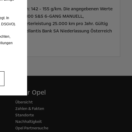
m;CO2-Emission: 142 - 155 g/km. Die angegebenen Werte
W KW M BLUEHDI 100 S&S 6-GANG MANUELL,
gt. In
zeit; Kilometerleistung 25.000 km pro Jahr. Gültig
. a DSGVO).
gebot von Stellantis Bank SA Niederlassung Österreich
chten,
en.
ellungen
Über Opel
Übersicht
Zahlen & Fakten
Standorte
Nachhaltigkeit
Opel Partnersuche