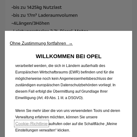
Wir verwenden Cookies und/oder andere Tracking-Tools (die
•bis zu 1425kg Nutzlast
„Tools“), um sicherzustellen, dass wir Ihnen die bestmögliche
Nutzung unserer Website bieten. Sie ermöglichen grundlegende
•bis zu 17m³ Laderaumvolumen
Funktionen wie Sicherheit, Netzwerkmanagement und
•4Längen/3Höhen
Zugänglichkeit.Die Tools verbessern die Benutzerfreundlichkeit
•Leistungsstarker 2.2L Diesel-Motor
und Leistung durch verschiedene Funktionen wie
Spracherkennung und Suchergebnisse und tragen so dazu bei,
Ohne Zustimmung fortfahren →
unser Angebot für Sie zu optimieren. Unsere Website kann auch
Tools von Drittanbietern verwenden, um Ihnen relevantere
WILLKOMMEN BEI OPEL
Werbung bereitzustellen. Einige Tools können von Drittanbietern
verarbeitet werden, die sich in Ländern außerhalb des
Europäischen Wirtschaftsraums (EWR) befinden und für die
möglicherweise noch kein Angemessenheitsbeschluss der
zuständigen europäischen Datenschutzbehörden vorliegt. In
diesem Fall erfolgt die Übermittlung auf Grundlage Ihrer
Einwilligung (Art. 49 Abs. 1 lit. a DSGVO).
Rechtliche Hinweise
Wenn Sie mehr über die von uns verwendeten Tools und deren
Verwaltung erfahren möchten, können Sie unsere
(9) Symbolfoto. Stand August 2025. ZEV Reichweite
Cookie‑Richtlinie
aufrufen oder auf die Schaltfläche „Meine
bis zu 203- 378 km nach WLTP,Verbrauch: 29,4 - 54,7
Einstellungen verwalten“ klicken.