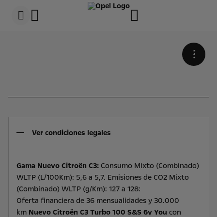
s
k
NUEVO CITROËN C3
i
p
t
s
o
k
c
i
•
o
p
n
t
t
o
e
n
n
a
t
v
t
i
e
g
x
a
t
t
Ver condiciones legales
i
o
n
t
Gama Nuevo Citroën C3:
Consumo Mixto (Combinado)
e
x
WLTP (L/100Km): 5,6 a 5,7. Emisiones de CO2 Mixto
t
(Combinado) WLTP (g/Km): 127 a 128:
Oferta financiera de 36 mensualidades y 30.000
Wir verwenden Cookies und/oder andere Tracking-Tools (die
km
Nuevo Citroën C3 Turbo 100 S&S 6v You
con