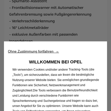
- Spurhalte-Assistent​
- Frontkollisionswarner mit Automatischer
Gefahrenbremsung sowie Fußgängererkennung​
- Verkehrsschilderkennung
- 16" Leichtmetallräder
- exklusive Außenfarben mit passenden
Innendekoren
Ohne Zustimmung fortfahren →
Beispielfoto der Baureihe. Ausstattungsmerkmale
ggf. nicht Bestandteil des Angebots.
WILLKOMMEN BEI OPEL
Wir verwenden Cookies und/oder andere Tracking-Tools (die
„Tools“), um sicherzustellen, dass wir Ihnen die bestmögliche
Nutzung unserer Website bieten. Sie ermöglichen grundlegende
Funktionen wie Sicherheit, Netzwerkmanagement und
Zugänglichkeit.Die Tools verbessern die Benutzerfreundlichkeit
und Leistung durch verschiedene Funktionen wie
Spracherkennung und Suchergebnisse und tragen so dazu bei,
unser Angebot für Sie zu optimieren. Unsere Website kann auch