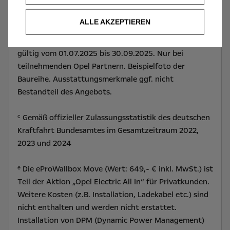
km) sowie ein Ausgleich für ggf. vorhandene Schäden.
Überführungskosten sind in dem Leasingangebot
ALLE AKZEPTIEREN
nicht enthalten und separat an den ausliefernden
teilnehmenden Opel Partner zu zahlen. Angebot
gültig vom 01.07.2025 bis 30.09.2025. Nur bei
teilnehmenden Opel Partnern. Beispielfoto der
Baureihe. Ausstattungsmerkmale ggf. nicht
Bestandteil des Angebots.
ᶜ Gemäß offizieller Zulassungsstatistik des deutschen
Kraftfahrt Bundesamtes im Gesamtzeitraum 2022,
2023 und 2024
ᵉ Die eProWallbox Move (Wert: 649,- € inkl. MwSt.) ist
Teil der Aktion „Opel Electric All In“ für Privatkunden.
Weitere Kosten (z.B. Installation, Ladekabel etc.) sind
nicht enthalten und werden nicht erstattet.
Installation von DPM (Dynamic Power Management)