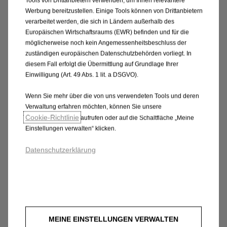
Tools von Drittanbietern verwenden, um Ihnen relevantere
Werbung bereitzustellen. Einige Tools können von Drittanbietern
Mehr Informationen
verarbeitet werden, die sich in Ländern außerhalb des
Europäischen Wirtschaftsraums (EWR) befinden und für die
möglicherweise noch kein Angemessenheitsbeschluss der
¹Beispiel-Kilometerleasingangebot für den Opel Corsa
zuständigen europäischen Datenschutzbehörden vorliegt. In
Electric YES, Elektromotor 100 kW (136 PS), mit
diesem Fall erfolgt die Übermittlung auf Grundlage Ihrer
Einwilligung (Art. 49 Abs. 1 lit. a DSGVO).
Automatik-Elektroantrieb mit fester
Getriebeübersetzung; Leasingsonderzahlung 0,00 €;
Wenn Sie mehr über die von uns verwendeten Tools und deren
Laufzeit (Monate)/Anzahl der Raten: 48; Laufleistung
Verwaltung erfahren möchten, können Sie unsere
10.000km/Jahr; Fahrzeugpreis 30.985,00 €
Cookie‑Richtlinie
aufrufen oder auf die Schaltfläche „Meine
Einstellungen verwalten“ klicken.
Ein unverbindliches Privatkunden-
Datenschutzerklärung
Kilometerleasingangebot (Bonität vorausgesetzt) der
Stellantis Bank SA Niederlassung Deutschland,
Siemensstraße 10, 63263 Neu-Isenburg. Alle
Preisangaben verstehen sich inklusive Umsatzsteuer.
Abrechnung nach Vertragsende: Abgerechnet werden
Mehr- und Minderkilometer (Freigrenze jeweils 2.500
MEINE EINSTELLUNGEN VERWALTEN