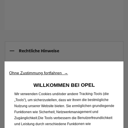
Rechtliche Hinweise
(1) Stand: August 2026 Berechnungsbeispiel:
Ohne Zustimmung fortfahren →
Restwertleasingangebot für Verbraucher gemäß §1
KSchG für: Opel Corsa Edition ICE 1.2, 74 kW (100 PS),
WILLKOMMEN BEI OPEL
6-Gang-Getriebe. Angebotspreis € 14.990;
Wir verwenden Cookies und/oder andere Tracking-Tools (die
Eigenleistung € 3.172; Laufzeit 36 Monate;
„Tools“), um sicherzustellen, dass wir Ihnen die bestmögliche
Sollzinssatz fix 5,99%; monatliches Leasingentgelt €
Nutzung unserer Website bieten. Sie ermöglichen grundlegende
Funktionen wie Sicherheit, Netzwerkmanagement und
69 (beinhaltet die monatlichen Kosten von € 28,24
Zugänglichkeit.Die Tools verbessern die Benutzerfreundlichkeit
des Flex Care Produkts 'Complete Care' der Opel
und Leistung durch verschiedene Funktionen wie
Austria GmbH; Gesamtleasingbetrag € 11.818;