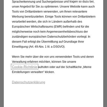
Spracherkennung und Suchergebnisse und tragen so dazu bei,
Effektivzinssatz 6,93%; Kilometerleistung 10.000 km
unser Angebot für Sie zu optimieren. Unsere Website kann auch
pro Jahr; Restwert € 12.464,20; einmalige
Tools von Drittanbietern verwenden, um Ihnen relevantere
Werbung bereitzustellen. Einige Tools können von Drittanbietern
Bearbeitungsgebühr € 240; einmalige
verarbeitet werden, die sich in Ländern außerhalb des
Rechtsgeschäftsgebühr € 48,8; Gesamtbetrag €
Europäischen Wirtschaftsraums (EWR) befinden und für die
14.220. Angebotspreis beinhaltet Boni der Opel
möglicherweise noch kein Angemessenheitsbeschluss der
Austria GmbH: € 1.200 Privatkundenbonus, € 1.000
zuständigen europäischen Datenschutzbehörden vorliegt. In
Edition Bonus, € 1.800 Lagerbonus gültig
diesem Fall erfolgt die Übermittlung auf Grundlage Ihrer
Einwilligung (Art. 49 Abs. 1 lit. a DSGVO).
ausschließlich für lagernde Fahrzeuge bei
teilnehmenden Opel‑Retailern, € 1.000
Wenn Sie mehr über die von uns verwendeten Tools und deren
Finanzierungsbonus (bei Finanzierung über Stellantis
Verwaltung erfahren möchten, können Sie unsere
Bank SA), € 1.000 Servicebonus (Bonus gültig bei
Cookie‑Richtlinie
aufrufen oder auf die Schaltfläche „Meine
Abschluss eines Flex Care Produktes – Complete Care
Einstellungen verwalten“ klicken.
oder Complete Care Plus), sowie € 500
Datenschutzerklärung
Versicherungsbonus (Bonus gültig bei Abschluss eines
Versicherungs-Vorteilsset, bestehend aus Kfz
Haftpflicht, Kasko und Insassenunfallversicherung
über die GARANTA Versicherungs-AG Österreich) -