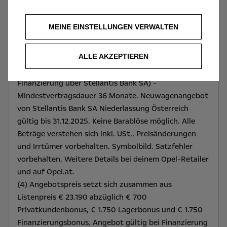
4,13%; Kilometerleistung 10.000 km pro Jahr;
Restwert € 12.639,20; einmalige Bearbeitungsgebühr
MEINE EINSTELLUNGEN VERWALTEN
€ 0; einmalige Rechtsgeschäftsgebühr € 78,77;
Gesamtbetrag € 15.562. Angebotspreis beinhaltet: €
ALLE AKZEPTIEREN
700 Privatkundenbonus, € 1.750 Lagerbonus, der Opel
Austria GmbH & € 1.750 Finanzierungsbonus (bei
Finanzierung über Stellantis Bank SA) -
Mindestvertragsdauer 36 Monate. Neuwagenangebot
von Stellantis Bank SA Niederlassung Österreich
gültig bis 31.12.2025. Keine Barablöse möglich. Alle
Beträge verstehen sich inkl. USt.. Preisänderungen
und Irrtümer vorbehalten. Symbolbild. Satzfehler
vorbehalten. Weitere Details bei deinem Opel-Retailer
und auf Opel.at.
(4) Angebotspreis setzt sich zusammen aus
Listenpreis € 23.190 abzüglich € 700
Privatkundenbonus, € 1.750 Lagerbonus und € 1.750
Finanzierungsbonus. Angebot gültig bei Finanzierung