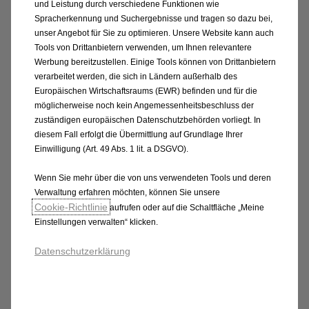
und Leistung durch verschiedene Funktionen wie
Spracherkennung und Suchergebnisse und tragen so dazu bei,
unser Angebot für Sie zu optimieren. Unsere Website kann auch
Tools von Drittanbietern verwenden, um Ihnen relevantere
Werbung bereitzustellen. Einige Tools können von Drittanbietern
verarbeitet werden, die sich in Ländern außerhalb des
Europäischen Wirtschaftsraums (EWR) befinden und für die
möglicherweise noch kein Angemessenheitsbeschluss der
zuständigen europäischen Datenschutzbehörden vorliegt. In
diesem Fall erfolgt die Übermittlung auf Grundlage Ihrer
Einwilligung (Art. 49 Abs. 1 lit. a DSGVO).
Rechtliche Hinweise
Wenn Sie mehr über die von uns verwendeten Tools und deren
Verwaltung erfahren möchten, können Sie unsere
(3) Stand: Oktober 2025 Berechnungsbeispiel:
Cookie‑Richtlinie
aufrufen oder auf die Schaltfläche „Meine
Restwertleasingangebot für Verbraucher gemäß §1
Einstellungen verwalten“ klicken.
KSchG für: Opel Corsa ICE YES 1.2 Direct Injection
Turbo Euro 6.4 74 kW (100 PS). Angebotspreis €
Datenschutzerklärung
18.990; Eigenleistung € 5.033; Laufzeit 36 Monate;
Sollzinssatz fix 3,99%; monatliches Leasingentgelt €
79; Gesamtleasingbetrag € 13.957; Effektivzinssatz