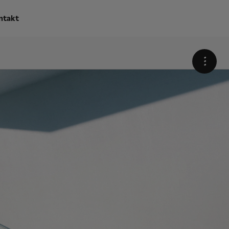
ntakt
•