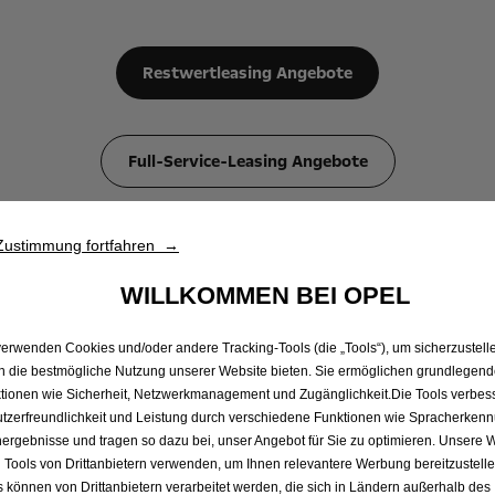
Restwertleasing Angebote
Full-Service-Leasing Angebote
Zustimmung fortfahren →
WILLKOMMEN BEI OPEL
verwenden Cookies und/oder andere Tracking-Tools (die „Tools“), um sicherzustelle
nnovative Vielseitigke
n die bestmögliche Nutzung unserer Website bieten. Sie ermöglichen grundlegen
tionen wie Sicherheit, Netzwerkmanagement und Zugänglichkeit.Die Tools verbes
tzerfreundlichkeit und Leistung durch verschiedene Funktionen wie Spracherken
ren Designs: kompakt von außen, geräumig und v
ergebnisse und tragen so dazu bei, unser Angebot für Sie zu optimieren. Unsere 
 Tools von Drittanbietern verwenden, um Ihnen relevantere Werbung bereitzustelle
itsabläufe effektiver gestalten und dir den Allt
s können von Drittanbietern verarbeitet werden, die sich in Ländern außerhalb des