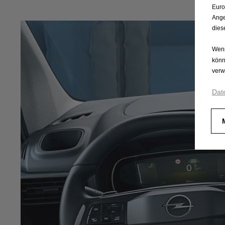
Euro
Ange
dies
Wenn
könn
verw
Dat