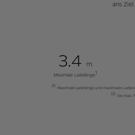
ans Ziel
3.4
m
1
Maximale Ladelänge
(1)
Maximale Ladelänge und maximales Ladevol
(2)
Die max. N