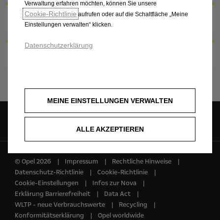
Verwaltung erfahren möchten, können Sie unsere
Cookie‑Richtlinie
3. Vervollständigen Sie Ihre Daten
aufrufen oder auf die Schaltfläche „Meine
Einstellungen verwalten“ klicken.
Datenschutzerklärung
4. Schicken Sie Ihre Anfrage ab
MEINE EINSTELLUNGEN VERWALTEN
Opel auf
ALLE AKZEPTIEREN
© Opel 2026
Impressum
Rechtliche Hinweise
Datenschutz-Richtlinie
Cookie-Richtlinie
Cookie-Einstellungen
Infos zur Nova
Erklärung Barrierefreiheit
Data Act
WLTP - neue Verbrauchswerte
Recycling
Konformitätserklärung
Opel worldwide