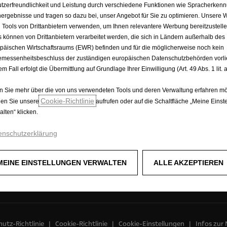
wagen
Opel Assistance
tzerfreundlichkeit und Leistung durch verschiedene Funktionen wie Spracherken
henwagen
Opelconnect
ergebnisse und tragen so dazu bei, unser Angebot für Sie zu optimieren. Unsere 
E-Mobilität
 Tools von Drittanbietern verwenden, um Ihnen relevantere Werbung bereitzustelle
Concept Cars
s können von Drittanbietern verarbeitet werden, die sich in Ländern außerhalb des
Opel Shop
päischen Wirtschaftsraums (EWR) befinden und für die möglicherweise noch kein
messenheitsbeschluss der zuständigen europäischen Datenschutzbehörden vorlie
em Fall erfolgt die Übermittlung auf Grundlage Ihrer Einwilligung (Art. 49 Abs. 1 lit
 Sie mehr über die von uns verwendeten Tools und deren Verwaltung erfahren mö
Cookie‑Richtlinie
en Sie unsere
aufrufen oder auf die Schaltfläche „Meine Einst
alten“ klicken.
enschutzerklärung
MEINE EINSTELLUNGEN VERWALTEN
ALLE AKZEPTIEREN
utz-Richtlinie
Cookie-Richtlinie
Cookie-Einstellungen
Infos zur