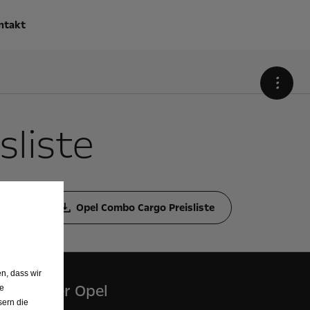
ntakt
•
sliste
Opel Combo Cargo Preisliste
n, dass wir
Über Opel
de
sern die