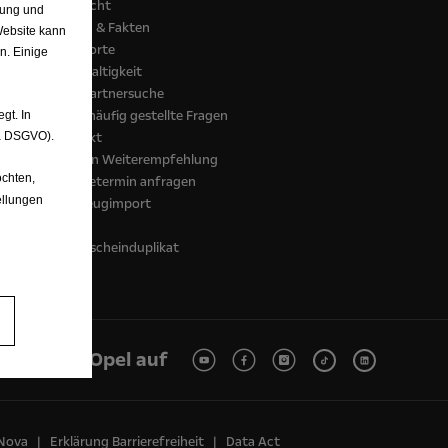
Übersicht
nung und
Zahlen & Fakten
Website kann
Standorte
n. Einige
Nachhaltigkeit
Opel Partnersuche
FAQ - häufig gestellte Fragen
gt. In
. a DSGVO).
Kontakt
Kunden Weiterempfehlung
chten,
Servicetermin anfragen
ellungen
Fahrzeugimport
COC
Typenscheinduplikat
Opel auf
 Nova
Erklärung Barrierefreiheit
Data Act