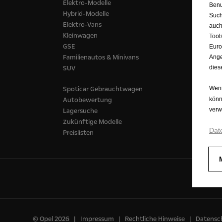
Elektro-Modelle
Kasten
Benu
Hybrid-Modelle
Pritsc
Such
Elektro-Vans
auch
Kleinwagen
Tool
GSE
Euro
Familienautos & Minivans
Ange
dies
SUV
Wenn
Spoticar Gebrauchtwagen
könn
Autobewertung
verw
Lagersuche
Zukünftige Modelle
Dat
Preislisten
© Opel 2026
Impressum
Rechtliche Hinweise
Datensch