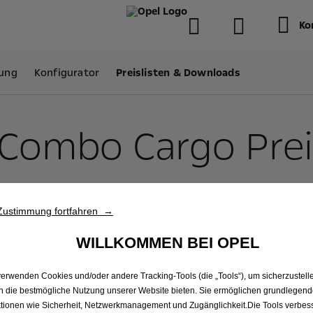
Ko
ung
Konfigurator
Preislisten & Downloads
Combo Cargo Prei
Opel Combo Cargo Zubehör Katalog
Zustimmung fortfahren →
WILLKOMMEN BEI OPEL
verwenden Cookies und/oder andere Tracking-Tools (die „Tools“), um sicherzustelle
zfahrzeuge
Opel erleben
n die bestmögliche Nutzung unserer Website bieten. Sie ermöglichen grundlegen
tionen wie Sicherheit, Netzwerkmanagement und Zugänglichkeit.Die Tools verbes