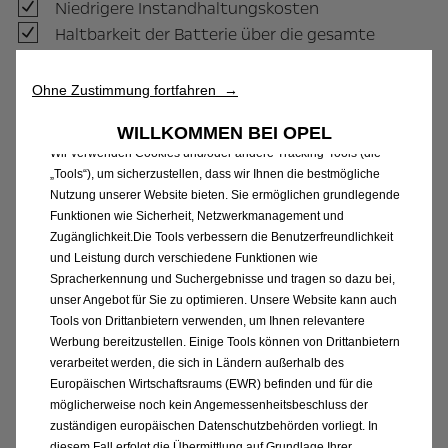
Niedrigere Instandhaltungskosten
Haltbarkeit der Batterie über die gesamte
Lebensdauer des Fahrzeugs
Begünstigte NoVA und keine
Ohne Zustimmung fortfahren →
motorbezogene Versicherungssteuer
WILLKOMMEN BEI OPEL
Erhöhte staatliche E-Mobilitätsförderung
Wir verwenden Cookies und/oder andere Tracking-Tools (die
(siehe
www.oesterreich.gv.at
)
„Tools“), um sicherzustellen, dass wir Ihnen die bestmögliche
Regionale und lokale Förderprojekte (siehe
Nutzung unserer Website bieten. Sie ermöglichen grundlegende
www.umweltfoerderung.at
)
Funktionen wie Sicherheit, Netzwerkmanagement und
Zugänglichkeit.Die Tools verbessern die Benutzerfreundlichkeit
und Leistung durch verschiedene Funktionen wie
Vorteile für Fahrer
Spracherkennung und Suchergebnisse und tragen so dazu bei,
unser Angebot für Sie zu optimieren. Unsere Website kann auch
Tools von Drittanbietern verwenden, um Ihnen relevantere
Vergünstigter Sachbezug
Werbung bereitzustellen. Einige Tools können von Drittanbietern
Höchster Fahrkomfort ohne Abgase und
verarbeitet werden, die sich in Ländern außerhalb des
laute Motorengeräusche
Europäischen Wirtschaftsraums (EWR) befinden und für die
möglicherweise noch kein Angemessenheitsbeschluss der
Kostenloses Parken in speziellen Arealen
zuständigen europäischen Datenschutzbehörden vorliegt. In
Zufahrtserlaubnis in bestimmte für
diesem Fall erfolgt die Übermittlung auf Grundlage Ihrer