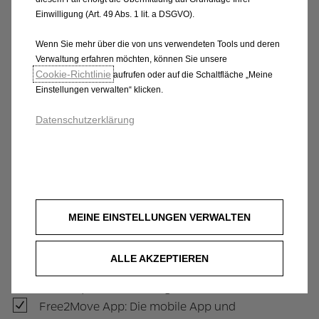
Verbrennungsmotoren gesperrte
Einwilligung (Art. 49 Abs. 1 lit. a DSGVO).
Bereiche
Wenn Sie mehr über die von uns verwendeten Tools und deren
Diverse Lademöglichkeiten für Zuhause
Verwaltung erfahren möchten, können Sie unsere
oder am Arbeitsplatz
Cookie‑Richtlinie
aufrufen oder auf die Schaltfläche „Meine
Stetig wachsende öffentliche
Einstellungen verwalten“ klicken.
Ladeinfrastruktur
Datenschutzerklärung
Services für Elektro- und
Hybridfahrzeuge
Tankkarten für Elektro-/Hybridfahrzeuge:
MEINE EINSTELLUNGEN VERWALTEN
Bargeldlos Strom tanken an ca. 2.000
Stationen in Österreich, reduzierter
ALLE AKZEPTIEREN
Aufwand für Ihr Fuhrparkmanagement
und bequemes Handling für die Fahrer
Free2Move App: Die mobile App und