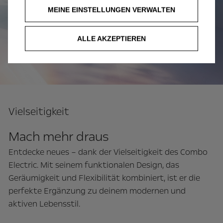
MEINE EINSTELLUNGEN VERWALTEN
ALLE AKZEPTIEREN
Vielseitigkeit
Mach mehr draus
Entdecke neues – dank der Vielseitigkeit des Combo
Electric. Mit seinem funktionalen Design, das
Geräumigkeit und Flexibilität kombiniert, ist er die
perfekte Ergänzung zu deinem modernen und
aktiven Lebensstil.