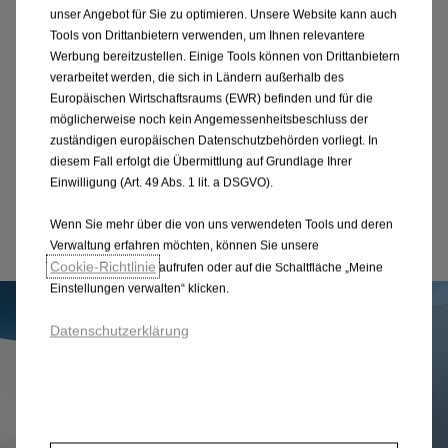
unser Angebot für Sie zu optimieren. Unsere Website kann auch
Reichweite, Laden & mehr
Tools von Drittanbietern verwenden, um Ihnen relevantere
Werbung bereitzustellen. Einige Tools können von Drittanbietern
Wechsel auf Elektroantrieb? Gute Entscheidung! Die
verarbeitet werden, die sich in Ländern außerhalb des
Vorteile sprechen für sich: Effizient, nachhaltig und
Europäischen Wirtschaftsraums (EWR) befinden und für die
möglicherweise noch kein Angemessenheitsbeschluss der
zukunftsorientiert fährt dich der Combo Electric in
zuständigen europäischen Datenschutzbehörden vorliegt. In
die Zukunft.
diesem Fall erfolgt die Übermittlung auf Grundlage Ihrer
Einwilligung (Art. 49 Abs. 1 lit. a DSGVO).
Wenn Sie mehr über die von uns verwendeten Tools und deren
Mehr erfahren
Verwaltung erfahren möchten, können Sie unsere
Cookie‑Richtlinie
aufrufen oder auf die Schaltfläche „Meine
Einstellungen verwalten“ klicken.
Datenschutzerklärung